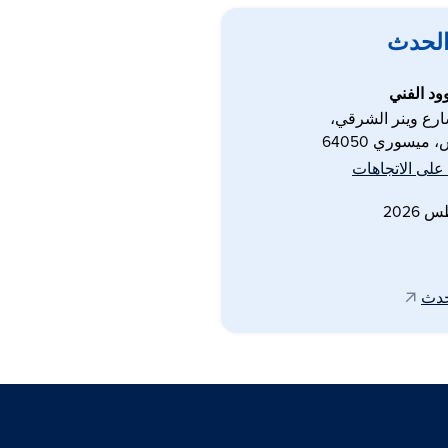
الحدث
ود الفني
 ميسوري 64050
لى الاتجاهات
حدث