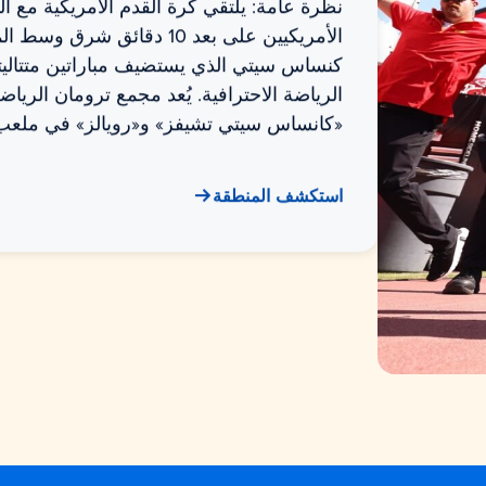
نظرة عامة: يلتقي كرة القدم الأمريكية مع ا
الأمريكيين على بعد 10 دقائق شر
كنساس سيتي الذي يستضيف مباراتين متتالي
الرياضة الاحترافية. يُعد مجمع ترومان الرياض
«كانساس سيتي تشيفز» و«رويالز» في ملعب 
استكشف المنطقة