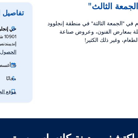
لجمعة الثالث"
تفاصيل 
قام في "الجمعة الثالثة" في منطقة إنجلوود
حي إنجلو
حافلة بمعارض الفنون، وعروض صناعة
10901 شارع وينر الشرقي،
لطعام، وغير ذلك الكثير!
إنديبندنس،
الحصول ع
16 أغسطس 2026
مجانًا
موقع ال