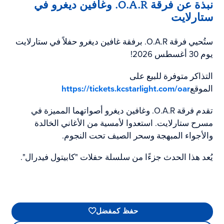
نبذة عن فرقة O.A.R. وغافين ديغرو في
ستارلايت
ستُحيي فرقة O.A.R. برفقة غافين ديغرو حفلاً في ستارلايت
يوم 30 أغسطس 2026!
التذاكر متوفرة للبيع على
الموقع
https://tickets.kcstarlight.com/oar
تقدم فرقة O.A.R. وغافين ديغرو أصواتهما المميزة في
مسرح ستارلايت. استعدوا لأمسية من الأغاني الخالدة
والأجواء المبهجة وسحر الصيف تحت النجوم.
يُعد هذا الحدث جزءًا من سلسلة حفلات "كابيتول فيدرال".
حفظ كمفضل