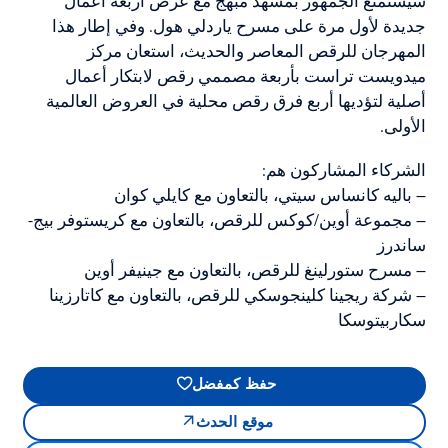
سيستمتع الجمهور بمشهد مبهج مع عرض أربعة أعمال
جديدة لأول مرة على مسرح ياردلي هول. وفي إطار هذا
المهرجان للرقص المعاصر والحديث، استعان مركز
ميدويست تراست بأربعة مصممي رقص لابتكار أعمال
أصلية لتؤديها أربع فرق رقص محلية في العروض العالمية
الأولى.
الشركاء المشاركون هم:
– باليه كانساس سيتي، بالتعاون مع كايلي كوان
– مجموعة أوين/كوكس للرقص، بالتعاون مع كريستوفر بيج-
ساندرز
– مسرح ستورلينغ للرقص، بالتعاون مع جينيفر أوين
– شركة ريجينا كلينجوسكي للرقص، بالتعاون مع كاتارزينا
سكاربيتوسكا
حفظ كمفضل
موقع الحدث