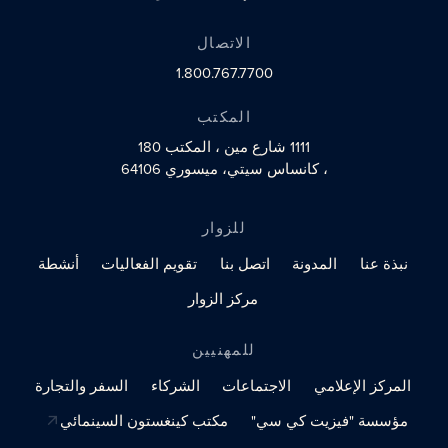
رابط الملف الشخصي على مواقع التواصل الاجتماعي
رابط الملف الشخصي على مواقع التو
الاتصال
1.800.767.7700
المكتب
1111 شارع مين
، المكتب 180
، كانساس سيتي، ميسوري 64106
للزوار
نبذة عنا
المدونة
اتصل بنا
تقويم الفعاليات
أنشطة
مركز الزوار
للمهنيين
المركز الإعلامي
الاجتماعات
الشركاء
السفر والتجارة
مؤسسة "فيزيت كي سي"
مكتب كينغستون السينمائي