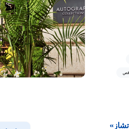
رقص
تشاز»