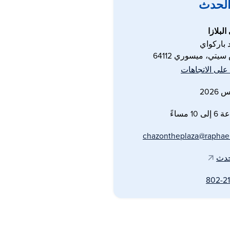
الحدث
لبلازا
يتي، ميسوري 64112
لى الاتجاهات
1 مساءً
chazontheplaza@raphae
حدث