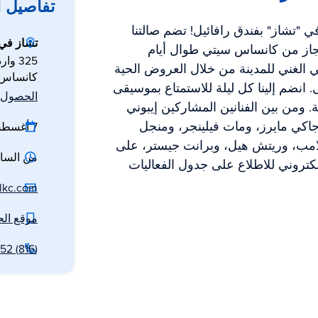
تفاصيل 
 "تشاز" بفندق رافائيل! تضم صالتنا
تشاز في ا
لجاز من كانساس سيتي طوال أيام
325 وارد باركواي
 الغني للمدينة من خلال العروض الحية
كانساس س
. انضم إلينا كل ليلة للاستمتاع بموسيقى
الحصول ع
ة. ومن بين الفنانين المشاركين إيبوني
اكي مايرز، ومات فيلينجر، ومنجل
7 أغسطس 2026
لامب، وريتش هيل، وبرانت جيستر، على
من الساعة 6 إلى 0
لكتروني للاطلاع على جدول الفعاليات
lkc.com
موقع ال
(816) 802-2152