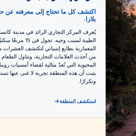
اكتشف كل ما تحتاج إلى معرفته عن ح
بلازا.
يُعرف المركز التجاري الرائد في مدينة كا
الطيبة لسبب وجيه. تجول في
المعمارية بطابع إسباني لتكتشف العشرات م
من أحدث العلامات التجارية، وتناول الطعام
المحبوبة التي تُعدّ مثالية لقضاء أمسيات رو
يثبت أن هذه المنطقة تجربة لا غنى عنها تستح
وتكرارًا.
استكشف المنطقة