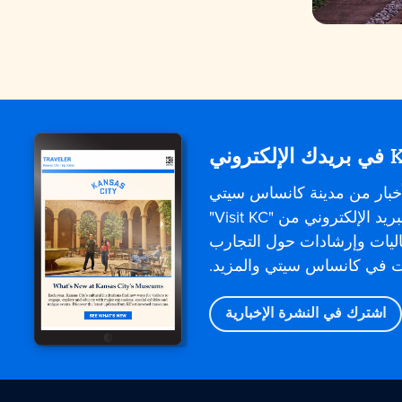
إلكتروني
خبار من مدينة كانساس سيتي
مباشرةً. تقدم رسائل البريد الإلكتروني من "Visit KC"
اليات وإرشادات حول التجارب
وت في كانساس سيتي والمزيد.
اشترك في النشرة الإخبارية