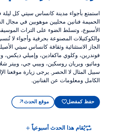
استمتع بأجواء مدينة كانساس سيتي كل ليلة في
الحميمة فنانين محليين موهوبين في مجال ا
الأسبوع، وتسلط الضوء على التراث الموسيقي
والكوكتيلات المصنوعة بحرفية وأجواء لا تُنسى
الجاز الاستثنائية وثقافة كانساس سيتي الأصيل
فوندرين، وكلوي ماكفادين، وإميلي ديكس، وج
وماثيو، وبريان روسكين، وبيبي جي، وبيتر ش
سبيل المثال لا الحصر. يرجى زيارة موقعنا الإ
الكامل ومعلومات عن الفنانين.
حفظ كمفضل
موقع الحدث
يُقام هذا الحدث أسبوعياً