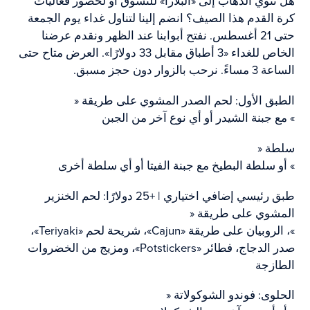
هل تنوي الذهاب إلى «البلازا» للتسوق أو لحضور فعاليات
كرة القدم هذا الصيف؟ انضم إلينا لتناول غداء يوم الجمعة
حتى 21 أغسطس. نفتح أبوابنا عند الظهر ونقدم عرضنا
الخاص للغداء «3 أطباق مقابل 33 دولارًا». العرض متاح حتى
الساعة 3 مساءً. نرحب بالزوار دون حجز مسبق.
الطبق الأول: لحم الصدر المشوي على طريقة «
» مع جبنة الشيدر أو أي نوع آخر من الجبن
سلطة «
» أو سلطة البطيخ مع جبنة الفيتا أو أي سلطة أخرى
طبق رئيسي إضافي اختياري | +25 دولارًا: لحم الخنزير
المشوي على طريقة «
»، الروبيان على طريقة «Cajun»، شريحة لحم «Teriyaki»،
صدر الدجاج، فطائر «Potstickers»، ومزيج من الخضروات
الطازجة
الحلوى: فوندو الشوكولاتة «