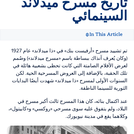
تاريخ مسرح ميدلاند
السينمائي
In This Article
تم تشييد مسرح «أرفيست بنك» في «ذا ميدلاند» عام 1927
(وكان يُعرف آنذاك ببساطة باسم «مسرح ميدلاند») وصُمم
لعرض الأفلام الصامتة التي كانت تحظى بشعبية هائلة في
تلك الحقبة، بالإضافة إلى العروض المسرحية الحية. لكن
السنوات الأولى لمسرح «ذا ميدلاند» شهدت أيضًا البدايات
الثورية للسينما الناطقة.
عند اكتمال بنائه، كان هذا المسرح ثالث أكبر مسرح في
البلاد، ولم يتفوق عليه سوى مسرحي «روكسي» و«كابيتول»،
وكلاهما يقع في مدينة نيويورك.