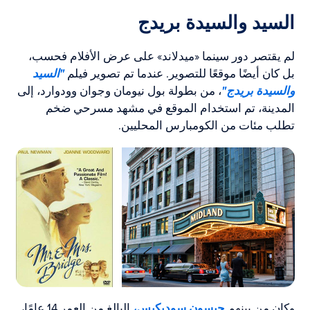
السيد والسيدة بريدج
لم يقتصر دور سينما «ميدلاند» على عرض الأفلام فحسب،
بل كان أيضًا موقعًا للتصوير. عندما تم تصوير فيلم
"السيد
والسيدة بريدج"
، من بطولة بول نيومان وجوان وودوارد، إلى
المدينة، تم استخدام الموقع في مشهد مسرحي ضخم
تطلب مئات من الكومبارس المحليين.
وكان من بينهم
جيسون سوديكيس،
البالغ من العمر 14 عامًا،