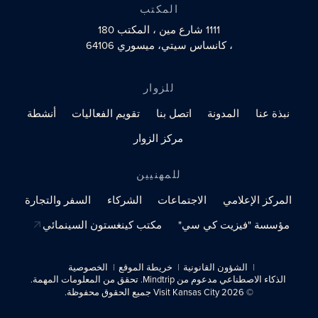
المكتب
1111 شارع مين
، المكتب 180
، كانساس سيتي، ميسوري 64106
للزوار
نبذة عنا
المدونة
اتصل بنا
تقويم الفعاليات
أنشطة
مركز الزوار
للمهنيين
المركز الإعلامي
الاجتماعات
الشركاء
السفر والتجارة
مؤسسة "فيزيت كي سي"
مكتب كينغستون السينمائي
الشؤون القانونية
خريطة الموقع
الخصوصية
الذكاء الاصطناعي مدعوم من Mindtrip. تحقق من المعلومات المهمة.
© 2026 Visit Kansas City جميع الحقوق محفوظة.