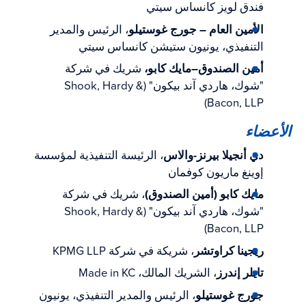
فندق لويز كانساس سيتي
الأمين العام – جورج غوستيلو
، الرئيس والمدير
التنفيذي، يونيون ستيشن كانساس سيتي
أمين الصندوق
–
مايك كابو،
شريك في شركة
"شوك، هاردي آند بيكون" (Shook, Hardy &
Bacon, LLP)
الأعضاء
دي أنجيلا بيرنز-والاس
، الرئيسة التنفيذية لمؤسسة
إوينغ ماريون كوفمان
مايك كابو (أمين الصندوق)
، شريك في شركة
"شوك، هاردي آند بيكون" (Shook, Hardy &
Bacon, LLP)
ريجينا كراوتشر
، شريكة في شركة KPMG LLP
تايلر إندرز
، الشريك المالك، Made in KC
جورج غوستيلو
، الرئيس والمدير التنفيذي، يونيون