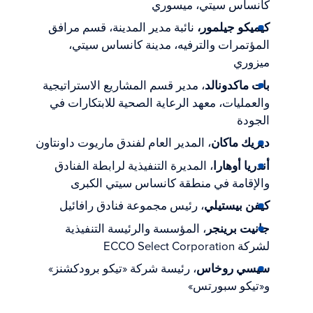
كانساس سيتي، ميسوري
كيميكو جيلمور،
نائبة مدير المدينة، قسم مرافق
المؤتمرات والترفيه، مدينة كانساس سيتي،
ميزوري
بات ماكدونالد
، مدير قسم المشاريع الاستراتيجية
والعمليات، معهد الرعاية الصحية للابتكارات في
الجودة
ديريك ماكان
، المدير العام لفندق ماريوت داونتاون
أندريا أوهارا
، المديرة التنفيذية لرابطة الفنادق
والإقامة في منطقة كانساس سيتي الكبرى
كيفن بيستيلي
، رئيس مجموعة فنادق رافائيل
جانيت برينجر
، المؤسسة والرئيسة التنفيذية
لشركة ECCO Select Corporation
سيسي روخاس
، رئيسة شركة «تيكو برودكشنز»
و«تيكو سبورتس»