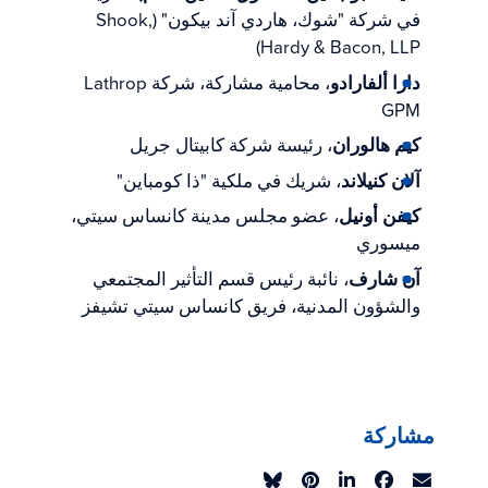
في شركة "شوك، هاردي آند بيكون" (Shook,
Hardy & Bacon, LLP)
دارا ألفارادو
، محامية مشاركة، شركة Lathrop
GPM
كيم هالوران
، رئيسة شركة كابيتال جريل
آلان كنيلاند
، شريك في ملكية "ذا كومباين"
كيفن أونيل
، عضو مجلس مدينة كانساس سيتي،
ميسوري
آن شارف
، نائبة رئيس قسم التأثير المجتمعي
والشؤون المدنية، فريق كانساس سيتي تشيفز
مشاركة