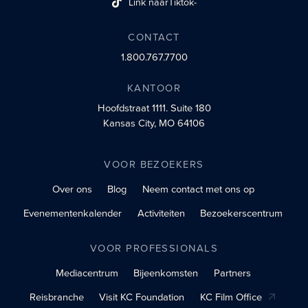
Link naar
Tiktok-
sociaalprofiel
CONTACT
1.800.767.7700
KANTOOR
Hoofdstraat 1111.
Suite 180
Kansas City, MO 64106
VOOR BEZOEKERS
Over ons
Blog
Neem contact met ons op
Evenementenkalender
Activiteiten
Bezoekerscentrum
VOOR PROFESSIONALS
Mediacentrum
Bijeenkomsten
Partners
Reisbranche
Visit KC Foundation
KC Film Office