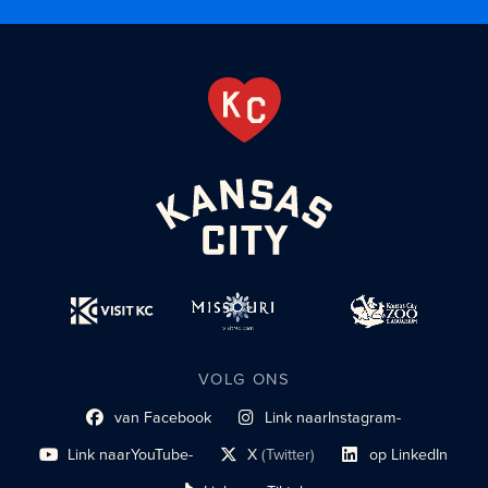
VOLG ONS
van Facebook
Link naar
Instagram-
Link naar sociaal profiel
sociaal profiel
Link naar
YouTube-
X
(Twitter)
op LinkedIn
sociaal profiel
sociaal profiellink
Link naar sociaal profi