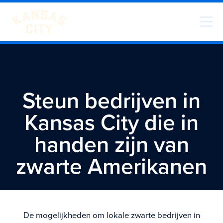
Ga naar inhoud
Bezoek KC
Steun bedrijven in
Kansas City die in
handen zijn van
zwarte Amerikanen
De mogelijkheden om lokale zwarte bedrijven in