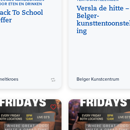
OOR ETEN EN DRINKEN
Versla de hitte –
ack To School
Belger-
ffer
kunsttentoonstel
ing
meltkroes
Belger Kunstcentrum