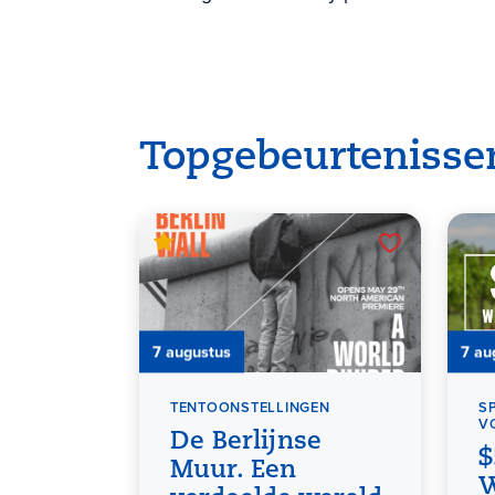
Topgebeurtenisse
7 augustus
7 au
TENTOONSTELLINGEN
S
V
De Berlijnse
$
Muur. Een
W