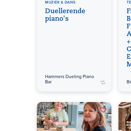
MUZIEK & DANS
T
Duellerende
F
piano's
B
F
A
+
C
E
M
Hammers Dueling Piano
Bar
B