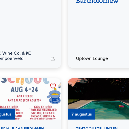
Bartholomew
C Wine Co. & KC
ompoenveld
Uptown Lounge
gustus
7 augustus
PECIALE AANBIEDINGEN
TENTOONSTELLINGEN