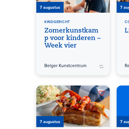
7 augustus
7 au
KINDGERICHT
C
Zomerkunstkam
L
p voor kinderen –
Week vier
Belger Kunstcentrum
R
7 augustus
7 au