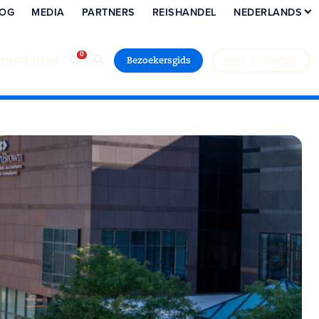
LOG
MEDIA
PARTNERS
REISHANDEL
NEDERLANDS
modaties
Bezoekersgids
Boek uw verblijf