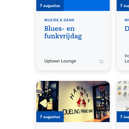
7 augustus
7 au
MUZIEK & DANS
M
Blues- en
D
funkvrijdag
Ir
Uptown Lounge
L
7 augustus
7 au