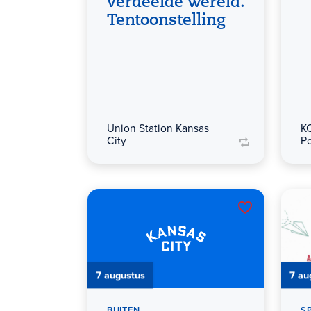
verdeelde wereld.
Tentoonstelling
Union Station Kansas
K
City
P
7 augustus
7 au
BUITEN
S