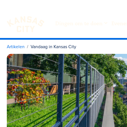
Dingen om te doen
Evene
Bezoek KC
Ga naar inhoud
Artikelen
Vandaag in Kansas City