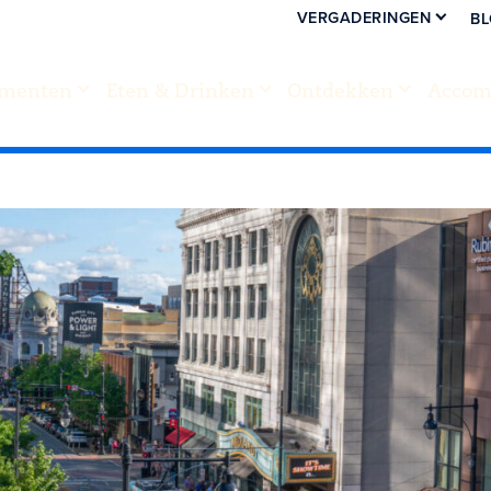
VERGADERINGEN
B
menten
Eten & Drinken
Ontdekken
Accom