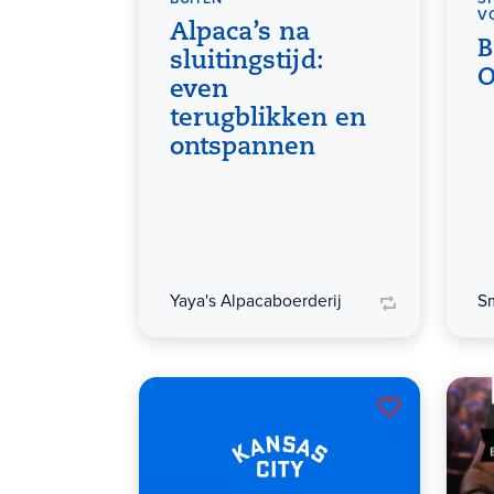
V
Alpaca’s na
B
sluitingstijd:
O
even
terugblikken en
ontspannen
Yaya's Alpacaboerderij
S