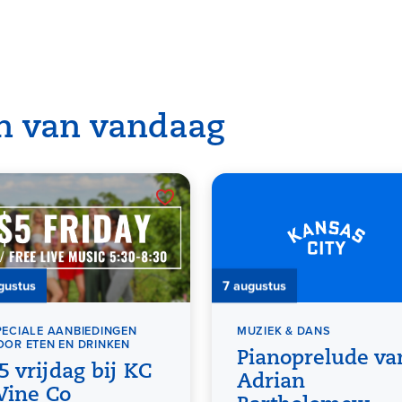
n van vandaag
gustus
7 augustus
PECIALE AANBIEDINGEN
MUZIEK & DANS
OOR ETEN EN DRINKEN
Pianoprelude va
5 vrijdag bij KC
Adrian
ine Co