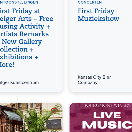
ENTOONSTELLINGEN
CONCERTEN
irst Friday at
First Friday
elger Arts – Free
Muziekshow
using Activity +
rtists Remarks
 New Gallery
ollection +
xhibitions +
ore!
Kansas City Bier
elger Kunstcentrum
Company