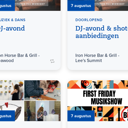
gustus
7 augustus
UZIEK & DANS
DOORLOPEND
J-avond
DJ-avond & shot
aanbiedingen
on Horse Bar & Grill -
Iron Horse Bar & Grill -
eawood
Lee's Summit
gustus
7 augustus