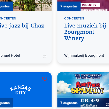
gustus
7 augustus
ONCERTEN
CONCERTEN
ive jazz bij Chaz
Live muziek bij
Bourgmont
Winery
aphael Hotel
Wijnmakerij Bourgmont
gustus
7 augustus