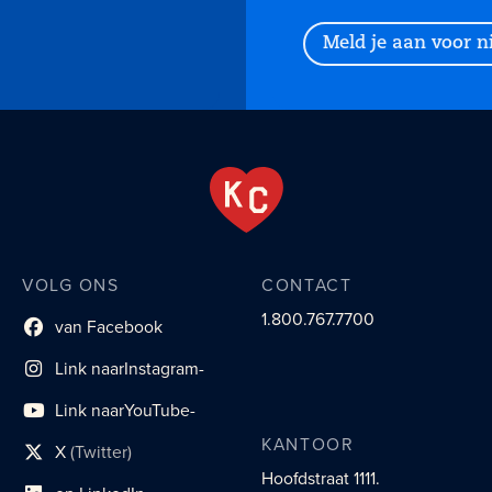
Meld je aan voor 
VOLG ONS
CONTACT
1.800.767.7700
van Facebook
Link naar sociaal profiel
Link naar
Instagram-
sociaal profiel
Link naar
YouTube-
sociaal profiel
KANTOOR
X
(Twitter)
sociaal profiellink
Hoofdstraat 1111.