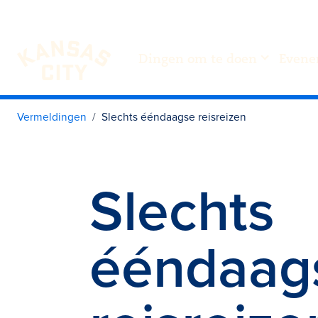
Dingen om te doen
Evene
Bezoek KC
Ga naar inhoud
Vermeldingen
Slechts ééndaagse reisreizen
Slechts
ééndaag