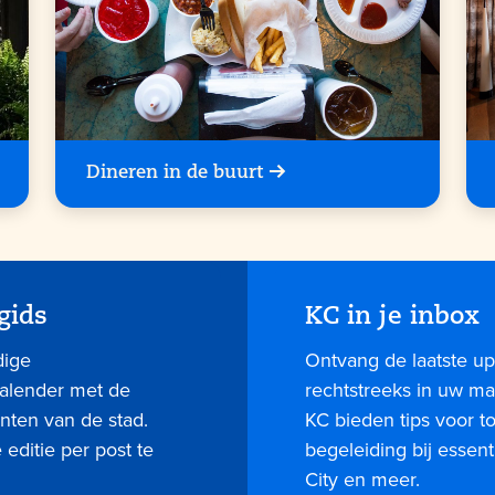
Dineren in de buurt
gids
KC in je inbox
dige
Ontvang de laatste up
kalender met de
rechtstreeks in uw mai
nten van de stad.
KC bieden tips voor 
editie per post te
begeleiding bij essent
City en meer.