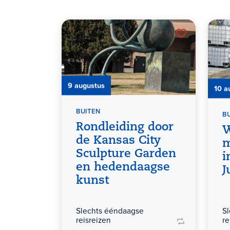
9 augustus
10 a
BUITEN
B
Rondleiding door
W
de Kansas City
m
Sculpture Garden
i
en hedendaagse
J
kunst
Slechts ééndaagse
S
reisreizen
re