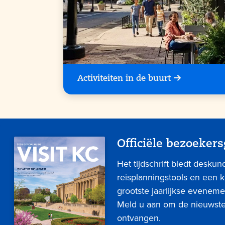
Activiteiten in de buurt
Officiële bezoekers
Het tijdschrift biedt deskun
reisplanningstools en een 
grootste jaarlijkse eveneme
Meld u aan om de nieuwste 
ontvangen.