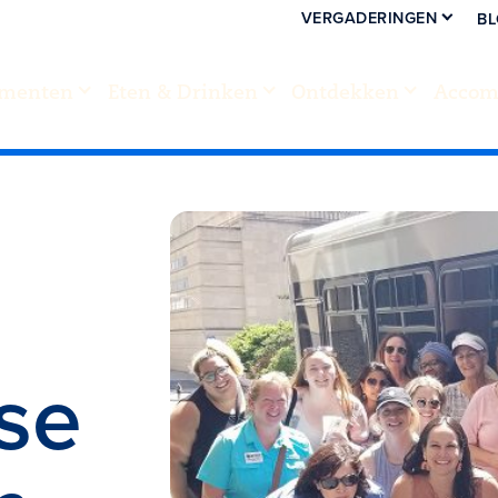
VERGADERINGEN
B
menten
Eten & Drinken
Ontdekken
Accom
se