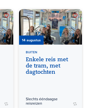
14 augustus
15 augustu
BUITEN
BUITEN
Enkele reis met
Gang
de tram, met
door
dagtochten
Slechts ééndaagse
reisreizen
Slechts