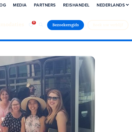
LOG
MEDIA
PARTNERS
REISHANDEL
NEDERLANDS
modaties
Bezoekersgids
Boek uw verblijf