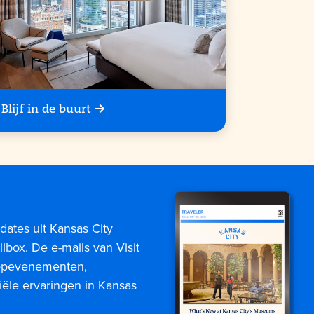
Blijf in de buurt
dates uit Kansas City
lbox. De e-mails van Visit
topevenementen,
iële ervaringen in Kansas