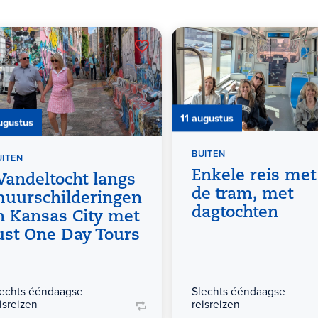
11 augustus
ugustus
BUITEN
UITEN
Enkele reis met
andeltocht langs
de tram, met
uurschilderingen
dagtochten
n Kansas City met
ust One Day Tours
lechts ééndaagse
Slechts ééndaagse
isreizen
reisreizen