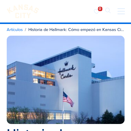
Visita KC
Ir al contenido
Artículos
Historia de Hallmark: Cómo empezó en Kansas City una marca en auge