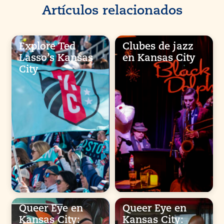
Artículos relacionados
Explore Ted
Clubes de jazz
Lasso’s Kansas
en Kansas City
City
Queer Eye en
Queer Eye en
Kansas City:
Kansas City: