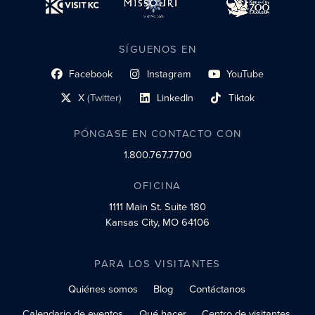
SÍGUENOS EN
Facebook
Instagram
YouTube
enlace al perfil social
enlace de perfil social
enlace de perfil social
X
(Twitter)
LinkedIn
Tiktok
enlace al perfil social
enlace al perfil social
enlace al perfil social
PÓNGASE EN CONTACTO CON
1.800.767.7700
OFICINA
1111 Main St.
Suite 180
Kansas City, MO 64106
PARA LOS VISITANTES
Quiénes somos
Blog
Contáctanos
Calendario de eventos
Qué hacer
Centro de visitantes