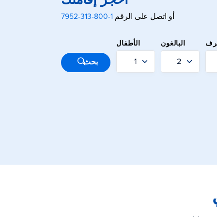
احجز إقامتك
أو اتصل على الرقم
1-800-313-7952
رف
البالغون
الأطفال
إرسال
بحث