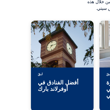
من خلال هذه
س سيتي.
قَ
ابقَ
ة
أفضل الفنادق في
ي
أوفرلاند بارك
ي