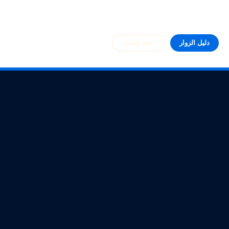
دليل الزوار
احجز إقامتك