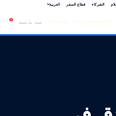
لام
الشركاء
قطاع السفر
العربية‏
الأطعمة والمشروبات
استكشف
أماكن الإقامة
دق في