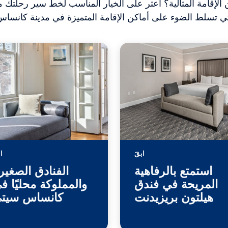
لإقامة المثالية؟ اعثر على الخيار المناسب لخط سير رحلتك 
لتي تسلط الضوء على أماكن الإقامة المتميزة في مدينة كانسا
ابقَ
اب
استمتع بالرفاهية
الفنادق الصغير
المريحة في فندق
والمملوكة محليًا ف
هيلتون بريزيدنت
كانساس سيت