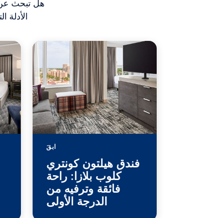
هل تبحث عن ا
الأدلة ا
ابقَ
فندق هيلتون كونتري
كلوب بلازا: راحة
فائقة وترفيه من
الدرجة الأولى