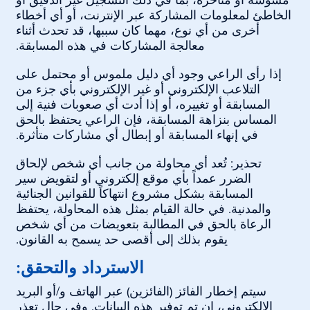
مشوشة أو متأخرة، بما في ذلك التسجيل غير الدقيق أو
الخاطئ لمعلومات المشاركة عبر الإنترنت، أو أي أخطاء
أخرى من أي نوع، مهما كان سببها، قد تحدث أثناء
معالجة المشاركات في هذه المسابقة.
إذا رأى الراعي وجود أي دليل ملموس أو محتمل على
التلاعب الإلكتروني أو غير الإلكتروني بأي جزء من
المسابقة أو تغييره، أو إذا أدت أي صعوبات فنية إلى
المساس بنزاهة المسابقة، فإن الراعي يحتفظ بالحق
في إنهاء المسابقة أو إبطال أي مشاركات متأثرة.
تحذير: تُعد أي محاولة من جانب أي شخص لإلحاق
الضرر عمداً بأي موقع إلكتروني أو لتقويض سير
المسابقة بشكل مشروع انتهاكاً للقوانين الجنائية
والمدنية. في حالة القيام بمثل هذه المحاولة، يحتفظ
الرعاة بالحق في المطالبة بتعويضات من أي شخص
يقوم بذلك إلى أقصى حد يسمح به القانون.
الاسترداد والتحقق:
سيتم إخطار الفائز (الفائزين) عبر الهاتف و/أو البريد
الإلكتروني، إن تم توفير هذه البيانات. وفي حال تعذر