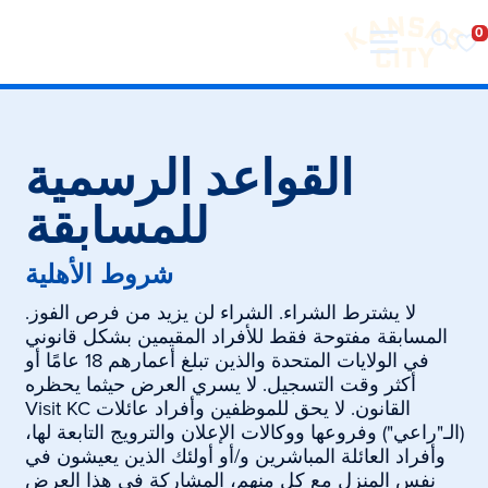
تفضل بزيارة مدينة كانساس سيتي
لانتقال إلى المحتوى
القواعد الرسمية
للمسابقة
شروط الأهلية
لا يشترط الشراء. الشراء لن يزيد من فرص الفوز.
المسابقة مفتوحة فقط للأفراد المقيمين بشكل قانوني
في الولايات المتحدة والذين تبلغ أعمارهم 18 عامًا أو
أكثر وقت التسجيل. لا يسري العرض حيثما يحظره
القانون. لا يحق للموظفين وأفراد عائلات Visit KC
(الـ"راعي") وفروعها ووكالات الإعلان والترويج التابعة لها،
وأفراد العائلة المباشرين و/أو أولئك الذين يعيشون في
نفس المنزل مع كل منهم، المشاركة في هذا العرض