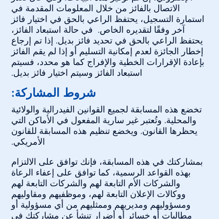
الاتصال بالفائز من خلال المعلومات المقدمة في
استمارة التسجيل، يحتفظ الراعي بالحق في اختيار فائز
آخر وفقًا لتقديره الخاص. في حالة استبعاد الفائز،
يحتفظ الراعي بالحق في تحديد فائز بديل. إذا تم إرجاع
إخطار الجائزة لعدم إمكانية التسليم أو إذا لم يقم الفائز
بإعادة الإقرارات الخطية والإفراج كما هو محدد، فسيتم
استبعاد الفائز وسيتم اختيار فائز بديل.
شروط المشاركة:
تخضع هذه المسابقة لجميع القوانين الفيدرالية والولائية
والمحلية. وتُعتبر غير سارية المفعول في الأماكن التي
يحظرها القانون. ويخضع تنظيم هذه المسابقة للقانون
الأمريكي.
بمشاركتك في هذه المسابقة، فإنك توافق على الالتزام
بهذه القواعد الرسمية، كما توافق على إعفاء الرعاة
والشركات الأم التابعة لهم والشركات التابعة لهم
ووكالات الإعلان التابعة لهم، وموظفيهم ومقاوليهم
ومسؤوليهم ومديريهم وممثليهم من أي مسؤولية أو
مطالبات أو خسائر أو أضرار تنشأ عن مشاركتك في