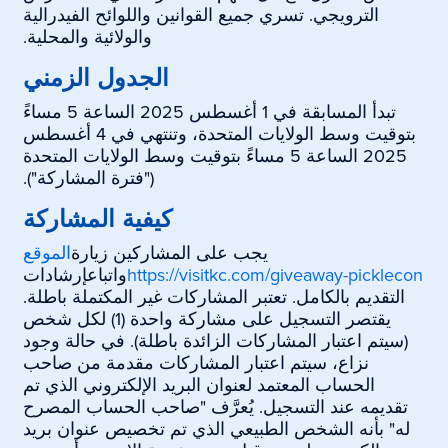
الترويجي. تسري جميع القوانين واللوائح الفيدرالية
والولائية والمحلية.
الجدول الزمني
تبدأ المسابقة في 1 أغسطس 2025 الساعة 5 مساءً
بتوقيت وسط الولايات المتحدة، وتنتهي في 4 أغسطس
2025 الساعة 5 مساءً بتوقيت وسط الولايات المتحدة
("فترة المشاركة").
كيفية المشاركة
يجب على المشاركين زيارة
الموقع
https://visitkc.com/giveaway-picklecon
واتباع
إرشادات
التقديم بالكامل. تعتبر المشاركات غير المكتملة باطلة.
يقتصر التسجيل على مشاركة واحدة (1) لكل شخص
(سيتم اعتبار المشاركات الزائدة باطلة). في حالة وجود
نزاع، سيتم اعتبار المشاركات مقدمة من صاحب
الحساب المعتمد لعنوان البريد الإلكتروني الذي تم
تقديمه عند التسجيل. يُعرَّف "صاحب الحساب المصرح
له" بأنه الشخص الطبيعي الذي تم تخصيص عنوان بريد