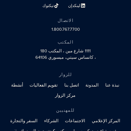
لينكدإن
تيكتوك
رابط الملف الشخصي على مواقع التواصل الاجتماعي
رابط الملف الشخصي على مواقع التو
الاتصال
1.800.767.7700
المكتب
1111 شارع مين
، المكتب 180
، كانساس سيتي، ميسوري 64106
للزوار
نبذة عنا
المدونة
اتصل بنا
تقويم الفعاليات
أنشطة
مركز الزوار
للمهنيين
المركز الإعلامي
الاجتماعات
الشركاء
السفر والتجارة