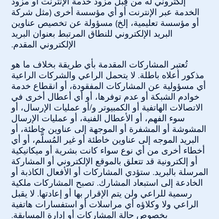
إلكتروني له من قِبل مزود خدمة الإنترنت أو مزود
الخدمة عبر الإنترنت أو أي مؤسسة أخرى (مثل شركة
أو مؤسسة تعليمية، إلخ) مسؤولة عن تخصيص عناوين
البريد الإلكتروني للنطاق المرتبط بعنوان البريد
الإلكتروني المقدم.
تُعتبر المشاركات المقدمة بأي طريقة بخلاف ما هو
مذكور أعلاه باطلة. لا يتحمل الراعي والشركات الراعية
أي مسؤولية عن المشاركات المفقودة، أو انقطاع خدمة
خوادم الشبكة أو عدم توفرها، أو أي أعطال أخرى في
الاتصالات الهاتفية أو الكمبيوتر و/أو عمليات الإرسال، أو
سوء الفهم، أو الأعطال الفنية، أو عمليات الإرسال
المشوشة أو المشفرة أو الموجهة إلى عناوين خاطئة، أو
البريد الموجه إلى عناوين خاطئة أو غير المُسلَّم، أو أي
أخطاء أخرى من أي نوع سواء كانت بشرية أو ميكانيكية
أو إلكترونية قد تتعلق بالموقع الإلكتروني أو المشاركة
المرسلة بالبريد. ستؤدي المشاركات أو الأفعال الكاذبة أو
الخادعة إلى استبعاد المشارك. تصبح المشاركات ملكية
رسمية للراعي ولن يتم الإقرار بها أو إعادتها. لا يقبل
الراعي ولا وكلاؤه أي مراسلات أو استفسارات هاتفية
بخصوص حالة المشاركات أو إدارة المسابقة.