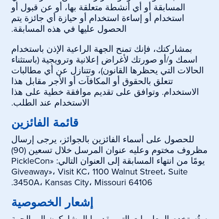
المسابقة أو أي أنشطة متعلقة بها، أو عن قبول أو
استخدام أو إساءة استخدام أو حيازة أي جائزة يتم
الحصول عليها في هذه المسابقة.
بمشاركتك، فإنك تمنح الجهة الراعية الإذن باستخدام
اسمك و/أو صورتك لأغراض إعلانية وترويجية (باستثناء
الحالات التي يحظرها القانون)، وتتنازل عن أي مطالبات
تتعلق بالحقوق أو المكافآت أو الأجر مقابل هذا
الاستخدام. وتوافق على تقديم موافقة خطية على هذا
الاستخدام عند الطلب.
قائمة الفائزين
للحصول على أسماء الفائزين بالجوائز، يرجى إرسال
مظروف مختوم وعليه عنوان المرسل خلال تسعين (90)
يومًا من انتهاء المسابقة إلى العنوان التالي: «PickleCon
Giveaway»، Visit KC، 1100 Walnut Street، Suite
3450A، Kansas City، Missouri 64106.
إشعار الخصوصية