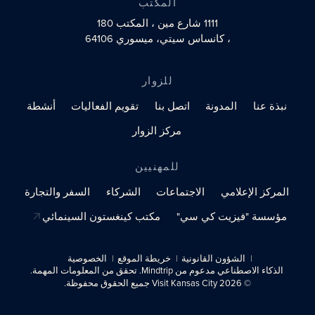
المكتب
1111 شارع مين
، المكتب 180
، كانساس سيتي، ميسوري 64106
للزوار
نبذة عنا
المدونة
اتصل بنا
تقويم الفعاليات
أنشطة
مركز الزوار
للمهنيين
المركز الإعلامي
الاجتماعات
الشركاء
السفر والتجارة
مؤسسة "فيزيت كي سي"
مكتب كينغستون السينمائي
الشؤون القانونية
خريطة الموقع
الخصوصية
الذكاء الاصطناعي مدعوم من Mindtrip. تحقق من المعلومات المهمة.
© 2026 Visit Kansas City جميع الحقوق محفوظة.