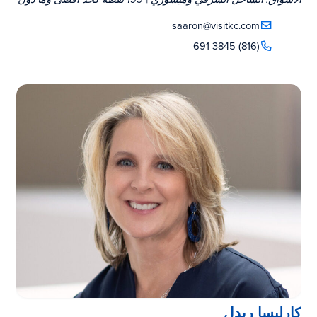
saaron@visitkc.com
(816) 691-3845
كارليسا ريدل