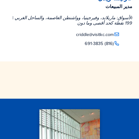
مدير المبيعات
الأسواق: ماريلاند، وفيرجينيا، وواشنطن العاصمة، والساحل الغربي |
199 نقطة كحد أقصى وما دون
criddle@visitkc.com
(816) 691-3835