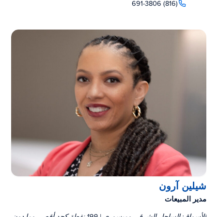
(816) 691-3806
شيلين آرون
مدير المبيعات
الأسواق: الساحل الشرقي وميسوري | 199 نقطة كحد أقصى وما دون