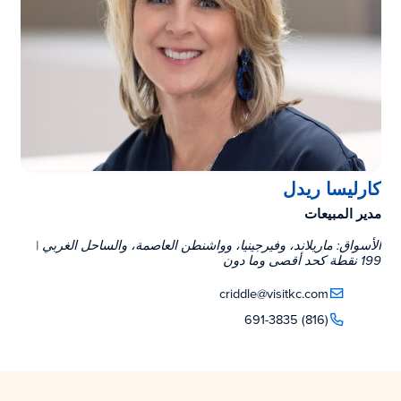
كارليسا ريدل
مدير المبيعات
الأسواق: ماريلاند، وفيرجينيا، وواشنطن العاصمة، والساحل الغربي |
199 نقطة كحد أقصى وما دون
criddle@visitkc.com
(816) 691-3835