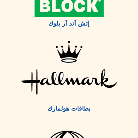
إتش آند آر بلوك
بطاقات هولمارك