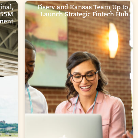
nal,
Fiserv and Kansas Team Up to
$55M
Launch Strategic Fintech Hub
ment