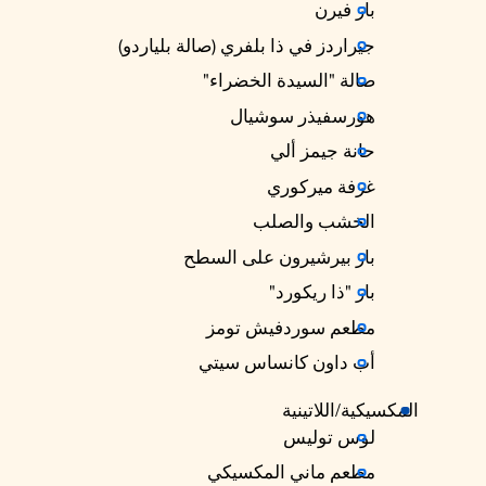
بار فيرن
جيراردز في ذا بلفري (صالة بلياردو)
صالة "السيدة الخضراء"
هورسفيذر سوشيال
حانة جيمز ألي
غرفة ميركوري
الخشب والصلب
بار بيرشيرون على السطح
بار "ذا ريكورد"
مطعم سوردفيش تومز
أب داون كانساس سيتي
المكسيكية/اللاتينية
لوس توليس
مطعم ماني المكسيكي