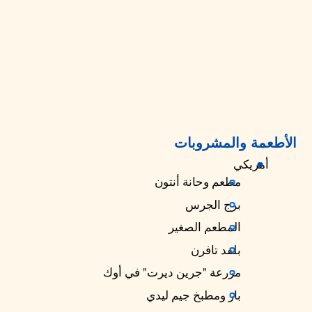
الأطعمة والمشروبات
أمريكي
مطعم وحانة أنتون
برج الجرس
المطعم الصغير
بلفد تافرن
مزرعة "جرين ديرت" في أوك
بار ومطبخ جيم ليدي