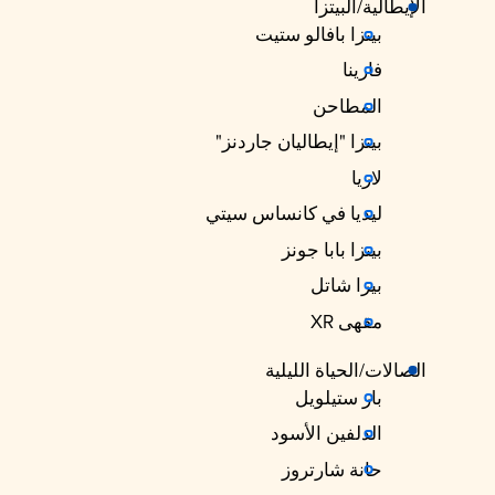
الإيطالية/البيتزا
بيتزا بافالو ستيت
فارينا
المطاحن
بيتزا "إيطاليان جاردنز"
لازيا
ليديا في كانساس سيتي
بيتزا بابا جونز
بيزا شاتل
مقهى XR
الصالات/الحياة الليلية
بار ستيلويل
الدلفين الأسود
حانة شارتروز