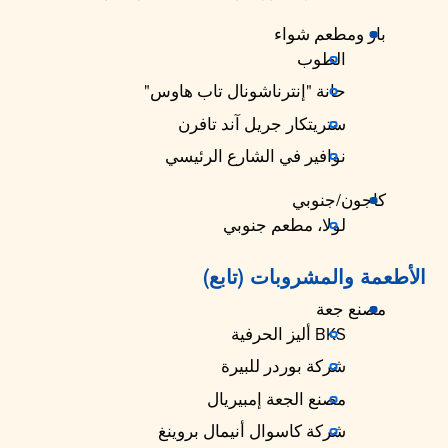
بار ومطعم شواء
الطوب
حانة "إنترناشونال تاب هاوس"
ستريتكار جريل آند تافرن
نوافير في الشارع الرئيسي
كاجون/جنوبي
لولا، مطعم جنوبي
الأطعمة والمشروبات (تابع)
مصنع جعة
BKS أليز الحرفية
شركة بوردر للبيرة
مصنع الجعة إمبيريال
شركة كاسوال أنيمال بروينغ