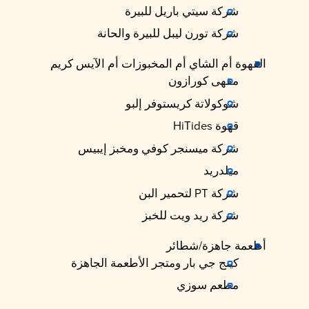
شركة سيتي باريل للبيرة
شركة تورن ليبل للبيرة والحانة
القهوة أم الشاي أم المخبوزات أم الآيس كريم
مقهى كورازون
شوكولاتة كريستوفر إلبو
قهوة HiTides
شركة ميسنجر كوفي ومخبز إيبيس
ميلدريد
شركة PT لتحمير البن
شركة ريد ويت للخبز
أطعمة جاهزة/شطائر
كينج جي بار ومتجر الأطعمة الجاهزة
مطعم سوزي