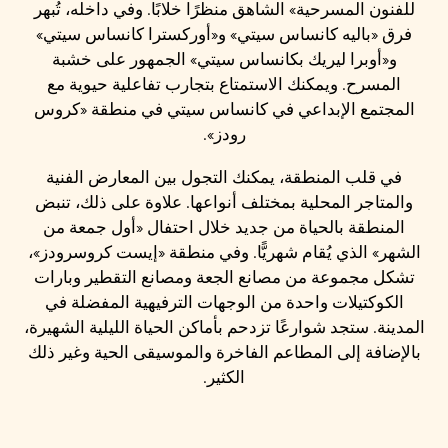
للفنون المسرحية» الشاهق منظرًا خلابًا. وفي داخله، تُبهر
فرق «باليه كانساس سيتي» و«أوركسترا كانساس سيتي»
و«أوبرا ليريك بكانساس سيتي» الجمهور على خشبة
المسرح. ويمكنك الاستمتاع بتجارب تفاعلية حيوية مع
المجتمع الإبداعي في كانساس سيتي في منطقة «كروس
رودز».
في قلب المنطقة، يمكنك التجول بين المعارض الفنية
والمتاجر المحلية بمختلف أنواعها. علاوة على ذلك، تنبض
المنطقة بالحياة من جديد خلال احتفال «أول جمعة من
الشهر» الذي يُقام شهريًّا. وفي منطقة «إيست كروسرودز»،
تشكل مجموعة من مصانع الجعة ومصانع التقطير وبارات
الكوكتيلات واحدة من الوجهات الترفيهية المفضلة في
المدينة. ستجد شوارعًا تزدحم بأماكن الحياة الليلية الشهيرة،
بالإضافة إلى المطاعم الفاخرة والموسيقى الحية وغير ذلك
الكثير.