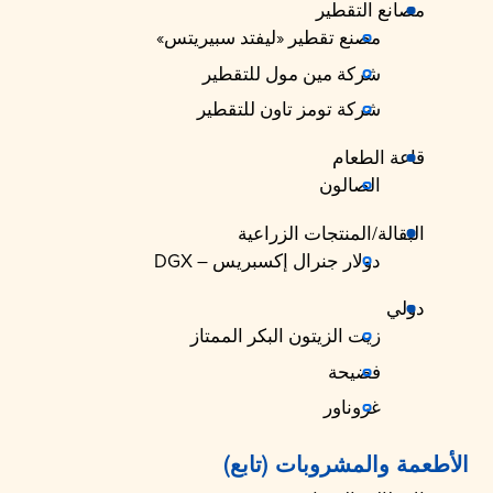
مصانع التقطير
مصنع تقطير «ليفتد سبيريتس»
شركة مين مول للتقطير
شركة تومز تاون للتقطير
قاعة الطعام
الصالون
البقالة/المنتجات الزراعية
دولار جنرال إكسبريس – DGX
دولي
زيت الزيتون البكر الممتاز
فضيحة
غروناور
الأطعمة والمشروبات (تابع)