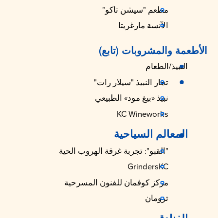
مطعم "سيشن تاكو"
الآنسة مارغريتا
الأطعمة والمشروبات (تابع)
النبيذ/الطعام
تجار النبيذ "سيلار رات"
نبيذ «بيغ مود» الطبيعي
KC Wineworks
المعالم السياحية
"القبو": تجربة غرفة الهروب الحية
GrindersKC
مركز كوفمان للفنون المسرحية
ترومان