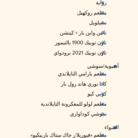
رواية
مطعم روكهيل
ستيلويل
تانين واين بار + كيتشن
تاون توبيك 1900 بالتيمور
تاون توبيك 2021 برودواي
آسيوية/سوشي
مطعم بارامي التايلاندي
كاتا نوري هاند رول بار
كوبي كيو
مطعم لولو للمعكرونة التايلاندية
سوشي كوداواري
الشواء
مطعم «فيوريلا'ز جاك ستاك باربيكيو»