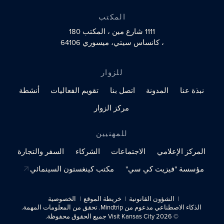
المكتب
1111 شارع مين
، المكتب 180
، كانساس سيتي، ميسوري 64106
للزوار
نبذة عنا
المدونة
اتصل بنا
تقويم الفعاليات
أنشطة
مركز الزوار
للمهنيين
المركز الإعلامي
الاجتماعات
الشركاء
السفر والتجارة
مؤسسة "فيزيت كي سي"
مكتب كينغستون السينمائي
الشؤون القانونية
خريطة الموقع
الخصوصية
الذكاء الاصطناعي مدعوم من Mindtrip. تحقق من المعلومات المهمة.
© 2026 Visit Kansas City جميع الحقوق محفوظة.