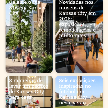
Celebre o Dia
Novidades nos
816 em Kansas
museus de
City
Kansas City em
2026:
exposições,
remodelações e
muito mais
8 maneiras de
Seis exposições
levar um pedaço
inspiradas no
de Kansas City
futebol em
para casa
Kansas City
neste verão