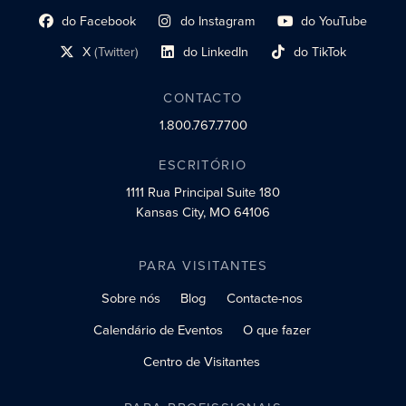
do Facebook
do Instagram
do YouTube
Link do perfil social
Link do perfil social
Link do perfil social
X
(Twitter)
do LinkedIn
do TikTok
Link do perfil social
Link do perfil social
Link do perfil social
CONTACTO
1.800.767.7700
ESCRITÓRIO
1111 Rua Principal
Suite 180
Kansas City, MO 64106
PARA VISITANTES
Sobre nós
Blog
Contacte-nos
Calendário de Eventos
O que fazer
Centro de Visitantes