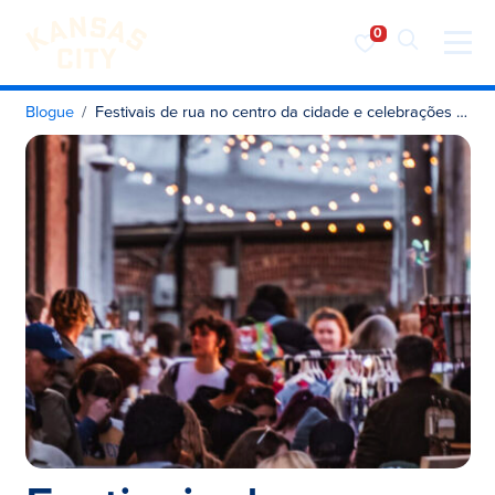
Visite o KC
Saltar para o conteúdo
Blogue
Festivais de rua no centro da cidade e celebrações de verão em KC