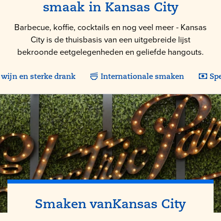
smaak in Kansas City
Barbecue, koffie, cocktails en nog veel meer - Kansas
City is de thuisbasis van een uitgebreide lijst
bekroonde eetgelegenheden en geliefde hangouts.
 wijn en sterke drank
Internationale smaken
Sp
Smaken van
Kansas City