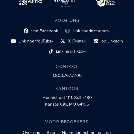
VOLG ONS
van Facebook
Link naar
Instagram-
Link naar sociaal profiel
sociaal profiel
Link naar
YouTube-
X
(Twitter)
op LinkedIn
sociaal profiel
sociaal profiellink
Link naar sociaal profi
Link naar
Tiktok-
sociaalprofiel
CONTACT
1.800.767.7700
KANTOOR
Hoofdstraat 1111.
Suite 180
Kansas City, MO 64106
VOOR BEZOEKERS
Over ons
Blog
Neem contact met ons op