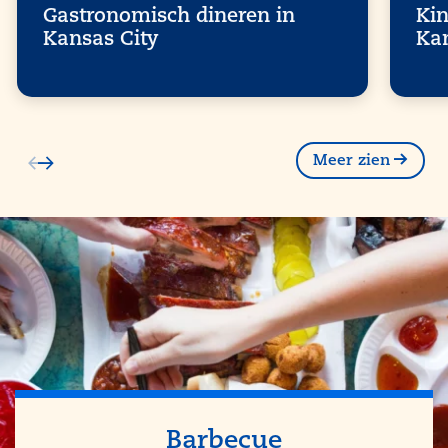
Gastronomisch dineren in
Kin
Kansas City
Ka
Meer zien
Barbecue