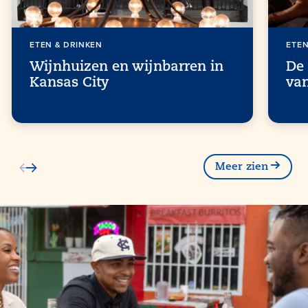
ETEN & DRINKEN
ETEN
Wijnhuizen en wijnbarren in
De 
Kansas City
va
Meer zien