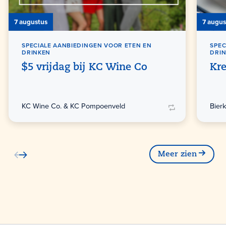
7 augustus
7 augus
SPECIALE AANBIEDINGEN VOOR ETEN EN
SPEC
DRINKEN
DRI
$5 vrijdag bij KC Wine Co
Kre
KC Wine Co. & KC Pompoenveld
Bier
Meer zien