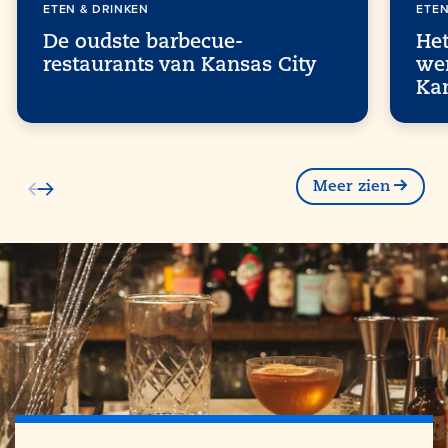
ETEN & DRINKEN
ETEN
De oudste barbecue-
He
restaurants van Kansas City
wer
Kan
Meer zien