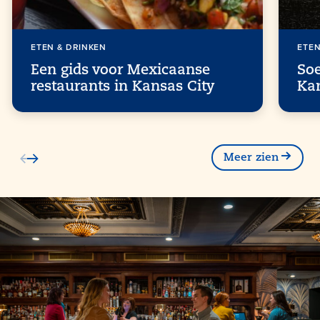
ETEN & DRINKEN
ETEN
Een gids voor Mexicaanse
So
restaurants in Kansas City
Ka
Meer zien