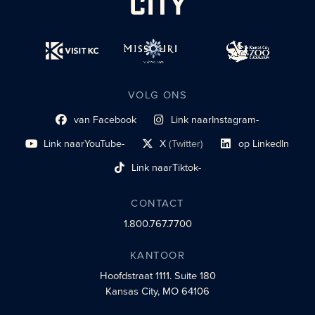
VOLG ONS
van Facebook
Link naar
Instagram-
Link naar sociaal profiel
sociaal profiel
Link naar
YouTube-
X
(Twitter)
op LinkedIn
sociaal profiel
sociaal profiellink
Link naar sociaal profi
Link naar
Tiktok-
sociaalprofiel
CONTACT
1.800.767.7700
KANTOOR
Hoofdstraat 1111.
Suite 180
Kansas City, MO 64106