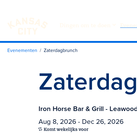
Dingen om te doen
Evene
Bezoek KC
Ga naar inhoud
Evenementen
Zaterdagbrunch
Zaterda
Iron Horse Bar & Grill - Leawoo
Aug 8, 2026 - Dec 26, 2026
Komt wekelijks voor