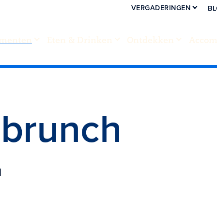
VERGADERINGEN
B
menten
Eten & Drinken
Ontdekken
Accom
gbrunch
d