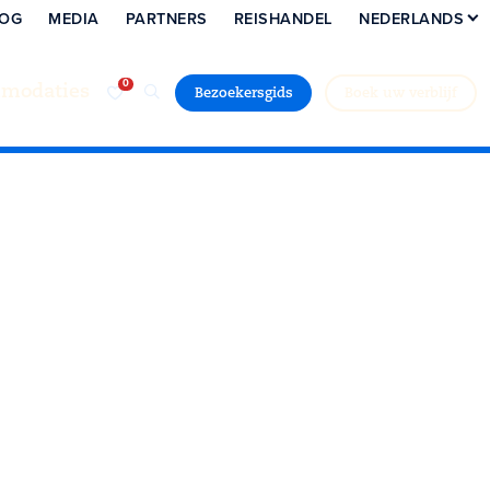
LOG
MEDIA
PARTNERS
REISHANDEL
NEDERLANDS
modaties
Bezoekersgids
Boek uw verblijf