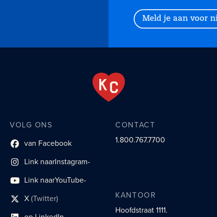
Meld je aan voor 
VOLG ONS
CONTACT
1.800.767.7700
van Facebook
Link naar sociaal profiel
Link naar
Instagram-
sociaal profiel
Link naar
YouTube-
sociaal profiel
KANTOOR
X
(Twitter)
sociaal profiellink
Hoofdstraat 1111.
op LinkedIn