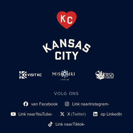
VOLG ONS
van Facebook
Link naar
Instagram-
Link naar sociaal profiel
sociaal profiel
Link naar
YouTube-
X
(Twitter)
op LinkedIn
sociaal profiel
sociaal profiellink
Link naar sociaal profi
Link naar
Tiktok-
sociaalprofiel