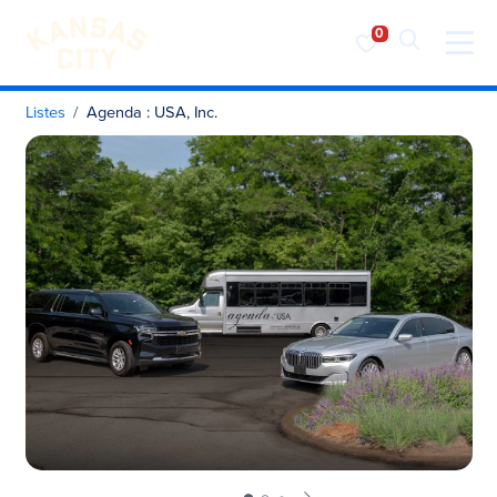
Visiter KC
Skip to content
Listes
Agenda : USA, Inc.