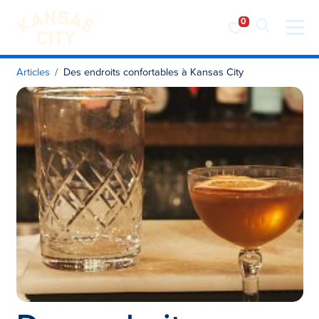
Visiter KC
Skip to content
Articles
Des endroits confortables à Kansas City