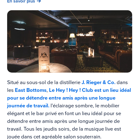
En savoir plus
Situé au sous-sol de la distillerie
J. Rieger & Co.
dans
les
East Bottoms
,
Le Hey ! Hey ! Club est un lieu idéal
pour se détendre entre amis après une longue
journée de travail.
l'éclairage sombre, le mobilier
élégant et le bar privé en font un lieu idéal pour se
détendre entre amis après une longue journée de
travail. Tous les jeudis soirs, de la musique live est
jouée dans cet agréable salon souterrain.