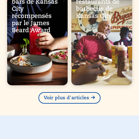
bars de Kansas
restaurants de
City
barbecue de
récompensés
Kansas City
par le James
Beard Award
Voir plus d'articles