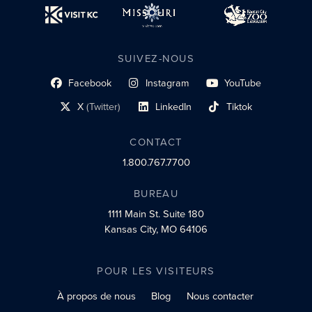
SUIVEZ-NOUS
Facebook
Instagram
YouTube
lien du profil social
lien vers le profil social
lien vers le profil social
X
(Twitter)
LinkedIn
Tiktok
lien vers le profil social
lien vers le profil social
lien vers le profil social
CONTACT
1.800.767.7700
BUREAU
1111 Main St.
Suite 180
Kansas City, MO 64106
POUR LES VISITEURS
À propos de nous
Blog
Nous contacter