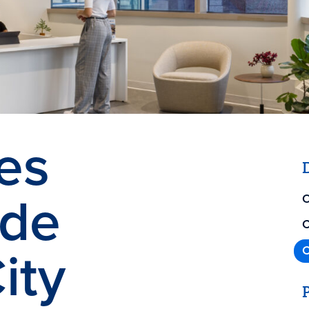
es
 de
O
C
ity
C