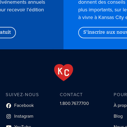
s événements annuels
donnent des conseils 
our recevoir l'édition
plus importants, sur l
à vivre à Kansas City 
atuit
S'inscrire aux nou
SUIVEZ-NOUS
CONTACT
POUR
1.800.767.7700
Facebook
À prop
lien du profil social
Instagram
Blog
lien vers le profil social
YouTube
Nous c