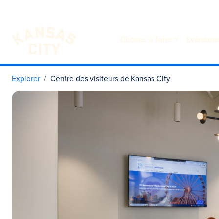
Choses à faire
Evéneme
Visiter KC
Skip to content
Explorer
Centre des visiteurs de Kansas City