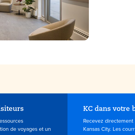
isiteurs
KC dans votre b
ressources
Recevez directement 
ation de voyages et un
Kansas City. Les courr