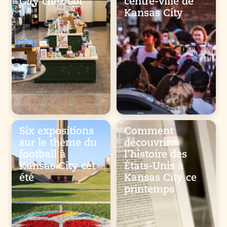
City chez soi
centre-ville de
Kansas City
Six expositions
Comment
sur le thème du
découvrir
football à
l'histoire des
Kansas City cet
États-Unis à
été
Kansas City ce
printemps