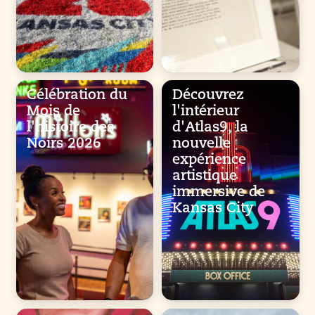
Célébration du
Découvrez
Mois de
l'intérieur
l'histoire des
d'Atlas9, la
Noirs 2026
nouvelle
expérience
artistique
immersive de
Kansas City