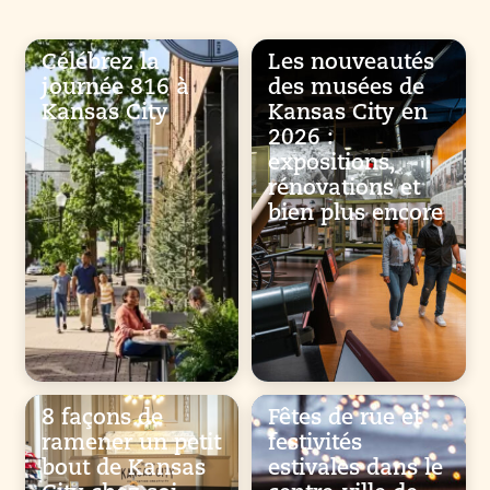
Célébrez la
Les nouveautés
journée 816 à
des musées de
Kansas City
Kansas City en
2026 :
expositions,
rénovations et
bien plus encore
8 façons de
Fêtes de rue et
ramener un petit
festivités
bout de Kansas
estivales dans le