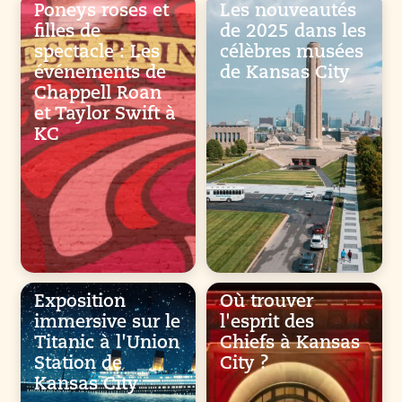
Poneys roses et
Les nouveautés
filles de
de 2025 dans les
spectacle : Les
célèbres musées
événements de
de Kansas City
Chappell Roan
et Taylor Swift à
KC
Exposition
Où trouver
immersive sur le
l'esprit des
Titanic à l'Union
Chiefs à Kansas
Station de
City ?
Kansas City