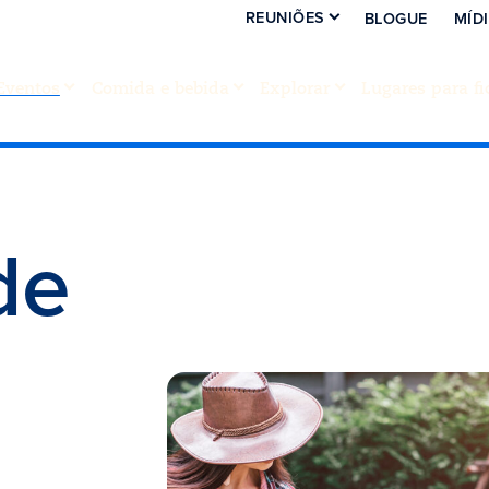
REUNIÕES
BLOGUE
MÍD
Eventos
Comida e bebida
Explorar
Lugares para fi
de