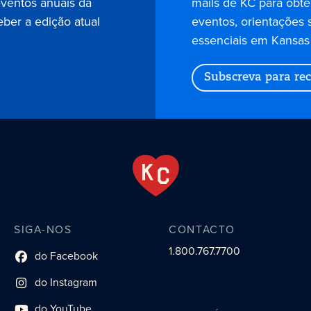
eventos anuais da
mails de KC para obter
eber a edição atual
eventos, orientações 
essenciais em Kansas 
Subscreva para rec
SIGA-NOS
CONTACTO
1.800.767.7700
do Facebook
Link do perfil social
do Instagram
Link do perfil social
do YouTube