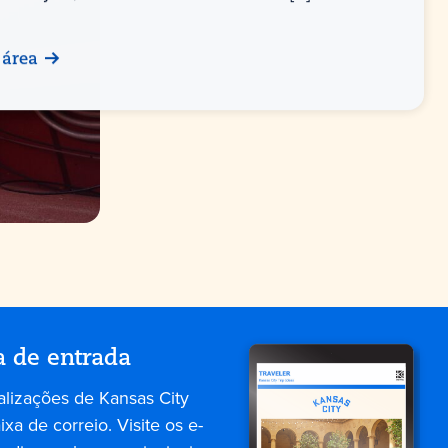
 área
a de entrada
alizações de Kansas City
xa de correio. Visite os e-