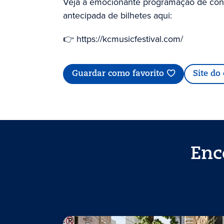
Veja a emocionante programação de co
antecipada de bilhetes aqui:
👉 https://kcmusicfestival.com/
Guardar como favorito
Site do
Enc