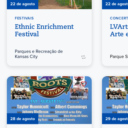
22 de agosto
22 de agost
FESTIVAIS
CONCER
Ethnic Enrichment
LVArt
Festival
Arte
Parques e Recreação de
Kansas City
Parque S
28 de agosto
29 de agost