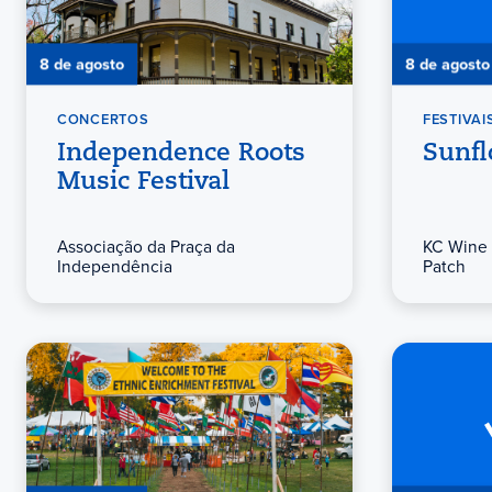
8 de agosto
8 de agosto
CONCERTOS
FESTIVAI
Independence Roots
Sunfl
Music Festival
Associação da Praça da
KC Wine 
Independência
Patch