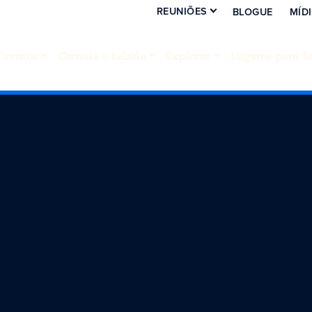
REUNIÕES
BLOGUE
MÍD
Eventos
Comida e bebida
Explorar
Lugares para fi