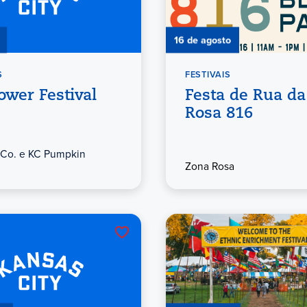
16 de agosto
S
FESTIVAIS
ower Festival
Festa de Rua d
Rosa 816
Co. e KC Pumpkin
Zona Rosa