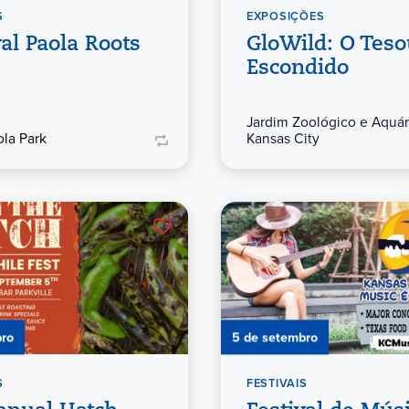
S
EXPOSIÇÕES
val Paola Roots
GloWild: O Teso
Escondido
Jardim Zoológico e Aquár
ola Park
Kansas City
bro
5 de setembro
S
FESTIVAIS