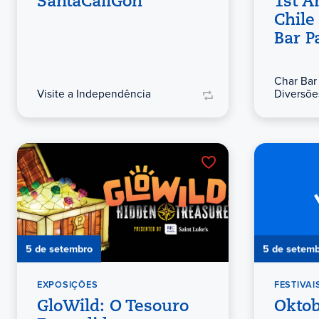
SantaCaliGon
1st A
Chile
Bar P
Char Bar
Visite a Independência
Diversõe
5 de setembro
5 de setem
EXPOSIÇÕES
FESTIVAI
GloWild: O Tesouro
Oktob