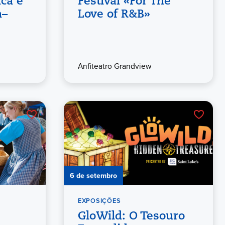
ica e
Festival «For The
a–
Love of R&B»
Anfiteatro Grandview
6 de setembro
EXPOSIÇÕES
GloWild: O Tesouro