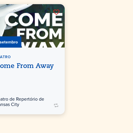
 setembro
EATRO
ome From Away
atro de Repertório de
nsas City