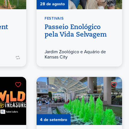
28 de agosto
FESTIVAIS
ent
Passeio Enológico
pela Vida Selvagem
Jardim Zoológico e Aquário de
Kansas City
4 de setembro