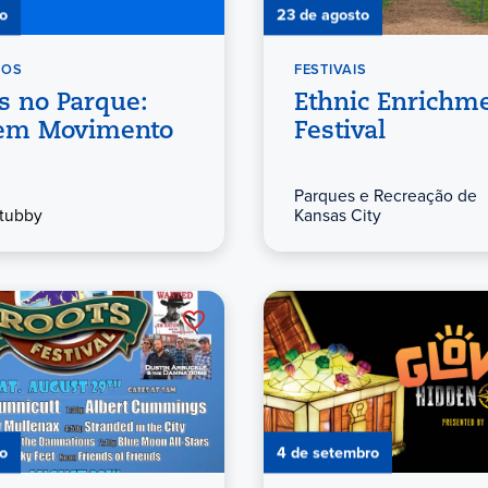
o
23 de agosto
TOS
FESTIVAIS
s no Parque:
Ethnic Enrichm
 em Movimento
Festival
Parques e Recreação de
tubby
Kansas City
o
4 de setembro