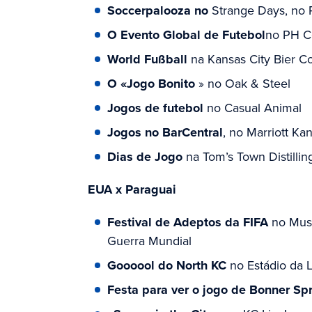
Soccerpalooza no
Strange Days, no 
O Evento Global de Futebol
no PH C
World Fußball
na Kansas City Bier 
O «Jogo Bonito
» no Oak & Steel
Jogos de futebol
no Casual Animal
Jogos no BarCentral
, no Marriott K
Dias de Jogo
na Tom’s Town Distillin
EUA x Paraguai
Festival de Adeptos da FIFA
no Muse
Guerra Mundial
Goooool do North KC
no Estádio da L
Festa para ver o jogo de Bonner Sp