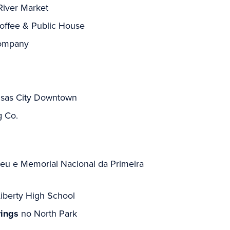
River Market
offee & Public House
Company
ansas City Downtown
g Co.
u e Memorial Nacional da Primeira
iberty High School
rings
no North Park