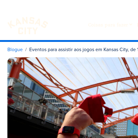
Coisas para fazer
Visite o KC
Saltar para o conteúdo
Blogue
Eventos para assistir aos jogos em Kansas City, de 