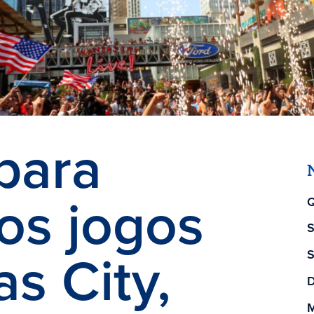
para
aos jogos
Q
S
s City,
S
D
M