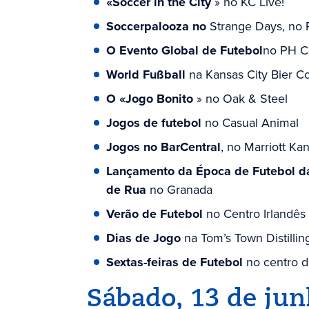
«Soccer in the City
» no KC Live!
Soccerpalooza no
Strange Days, no 
O Evento Global de Futebol
no PH C
World Fußball
na Kansas City Bier 
O «Jogo Bonito
» no Oak & Steel
Jogos de futebol
no Casual Animal
Jogos no BarCentral
, no Marriott K
Lançamento da Época de Futebol d
de Rua
no Granada
Verão de Futebol
no Centro Irlandês
Dias de Jogo
na Tom’s Town Distillin
Sextas-feiras de Futebol
no centro d
Sábado, 13 de ju