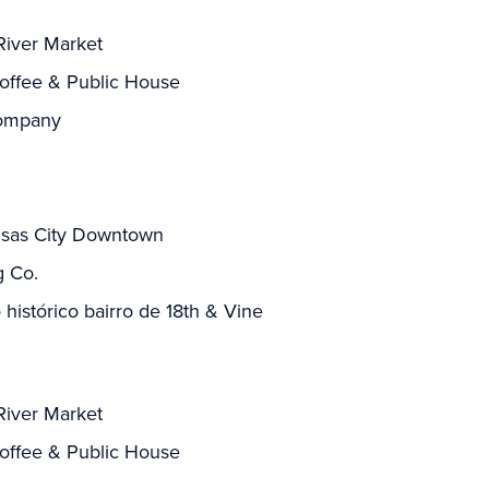
River Market
offee & Public House
Company
ansas City Downtown
g Co.
histórico bairro de 18th & Vine
River Market
offee & Public House