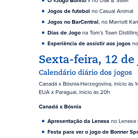
O «Jogo Bonito
» no Oak & Steel
Jogos de futebol
no Casual Animal
Jogos no BarCentral
, no Marriott K
Dias de Jogo
na Tom’s Town Distillin
Experiência de assistir aos jogos
no 
Sexta-feira, 12 de
Calendário diário dos jogos
Canadá x Bósnia-Herzegovina, início às 1
EUA x Paraguai, início às 20h
Canadá x Bósnia
Apresentação da Lenexa
no Lenexa 
Festa para ver o jogo de Bonner Sp