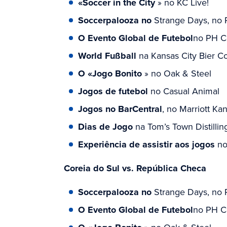
«Soccer in the City
» no KC Live!
Soccerpalooza no
Strange Days, no 
O Evento Global de Futebol
no PH C
World Fußball
na Kansas City Bier 
O «Jogo Bonito
» no Oak & Steel
Jogos de futebol
no Casual Animal
Jogos no BarCentral
, no Marriott K
Dias de Jogo
na Tom’s Town Distillin
Experiência de assistir aos jogos
no 
Coreia do Sul vs. República Checa
Soccerpalooza no
Strange Days, no 
O Evento Global de Futebol
no PH C