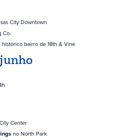
ansas City Downtown
g Co.
histórico bairro de 18th & Vine
 junho
4h
City Center
rings
no North Park