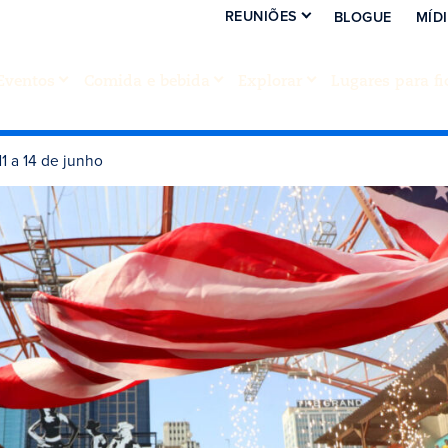
REUNIÕES
BLOGUE
MÍD
Eventos
Comida e bebida
Explorar
Lugares para fi
11 a 14 de junho