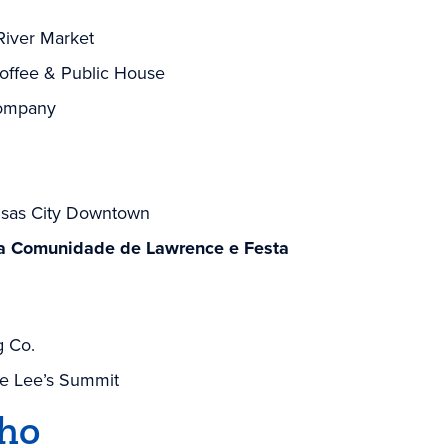
River Market
offee & Public House
Company
ansas City Downtown
a Comunidade de Lawrence e Festa
g Co.
e Lee’s Summit
nho