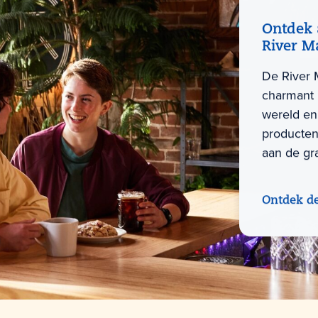
Ontdek 
River M
De River M
charmant 
wereld en
producten 
aan de gra
Ontdek d