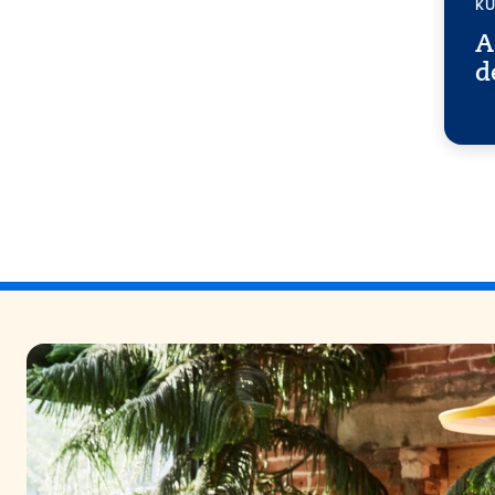
KU
A
d