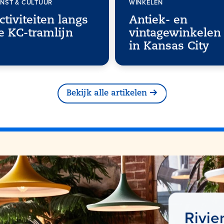
NST & CULTUUR
WINKELEN
ctiviteiten langs
Antiek- en
e KC-tramlijn
vintagewinkelen
in Kansas City
Bekijk alle artikelen
Rivie