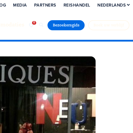
LOG
MEDIA
PARTNERS
REISHANDEL
NEDERLANDS
modaties
Bezoekersgids
Boek uw verblijf