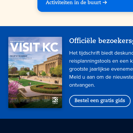
Activiteiten in de buurt
Officiële bezoekers
Het tijdschrift biedt deskun
reisplanningstools en een 
grootste jaarlijkse eveneme
Meld u aan om de nieuwste 
ontvangen.
Bestel een gratis gids