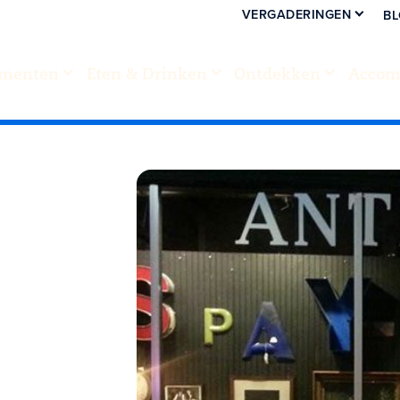
VERGADERINGEN
B
menten
Eten & Drinken
Ontdekken
Accom