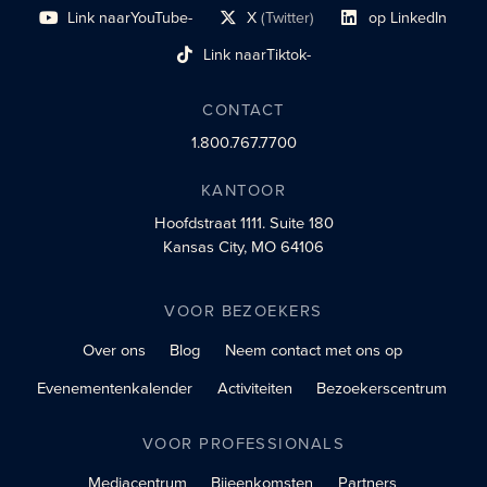
Link naar
YouTube-
X
(Twitter)
op LinkedIn
sociaal profiel
sociaal profiellink
Link naar sociaal profi
Link naar
Tiktok-
sociaalprofiel
CONTACT
1.800.767.7700
KANTOOR
Hoofdstraat 1111.
Suite 180
Kansas City, MO 64106
VOOR BEZOEKERS
Over ons
Blog
Neem contact met ons op
Evenementenkalender
Activiteiten
Bezoekerscentrum
VOOR PROFESSIONALS
Mediacentrum
Bijeenkomsten
Partners