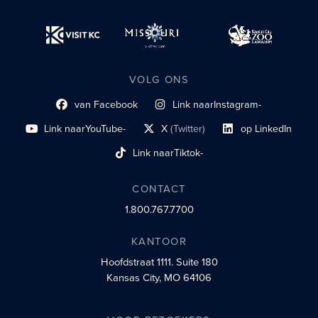
VOLG ONS
van Facebook
Link naar
Instagram-
Link naar sociaal profiel
sociaal profiel
Link naar
YouTube-
X
(Twitter)
op LinkedIn
sociaal profiel
sociaal profiellink
Link naar sociaal profi
Link naar
Tiktok-
sociaalprofiel
CONTACT
1.800.767.7700
KANTOOR
Hoofdstraat 1111.
Suite 180
Kansas City, MO 64106