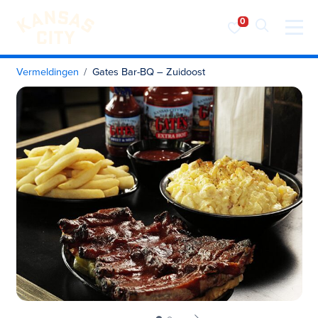
Bezoek KC
Ga naar inhoud
Vermeldingen
Gates Bar-BQ – Zuidoost