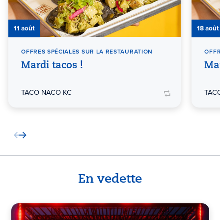
11 août
18 août
OFFRES SPÉCIALES SUR LA RESTAURATION
OFFR
Mardi tacos !
Mar
TACO NACO KC
TAC
En vedette