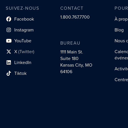
SUIVEZ-NOUS
CONTACT
POUR
1.800.767.7700
Facebook
À prop
lien du profil social
Instagram
Blog
lien vers le profil social
YouTube
Nous c
BUREAU
lien vers le profil social
X
(Twitter)
Calend
1111 Main St.
lien vers le profil social
événe
Suite 180
LinkedIn
Kansas City, MO
lien vers le profil social
Activi
64106
Tiktok
lien vers le profil social
Centre