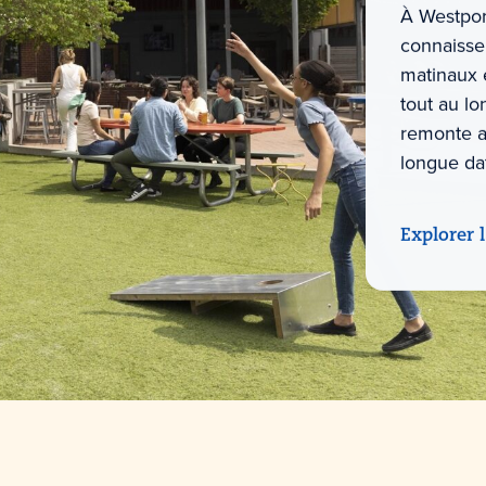
À Westport
connaisse
matinaux 
tout au lo
remonte a
longue da
Explorer 