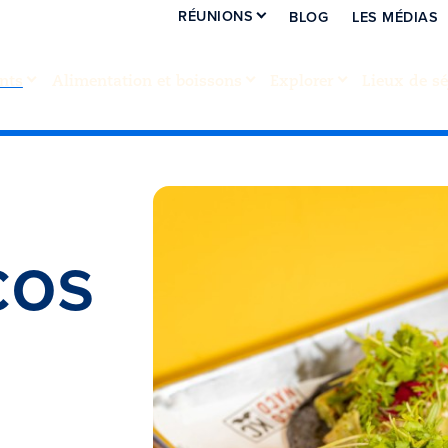
RÉUNIONS
BLOG
LES MÉDIAS
nts
Alimentation et boissons
Explorer
Lieux de sé
cos