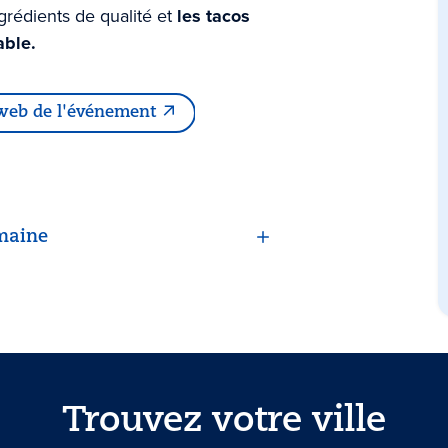
grédients de qualité et
les tacos
able.
 web de l'événement
maine
Trouvez votre ville