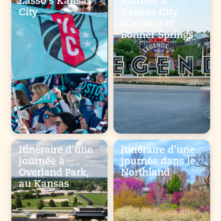
Lasso’s Kansas
journée à
City
Kansas City
(Kansas) et
Bonner Springs
Itinéraire d'une
Itinéraire d'une
journée à
journée dans le
Overland Park,
Northland
au Kansas