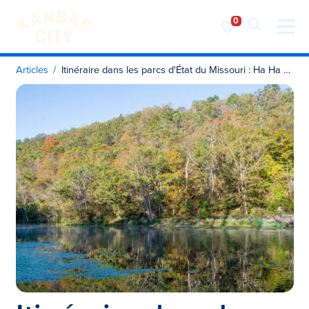
Visiter KC
Skip to content
Articles
Itinéraire dans les parcs d'État du Missouri : Ha Ha Tonka, Elephant Rocks et bien d'autres encore