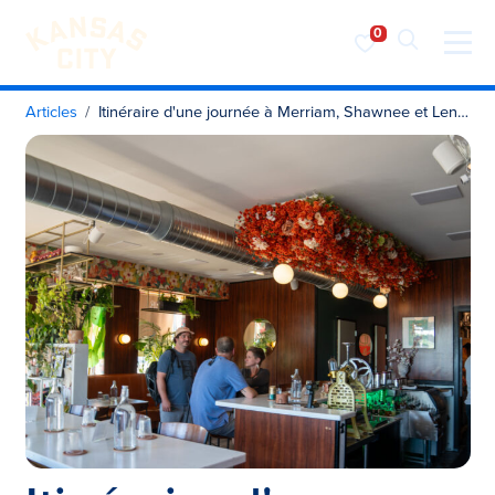
Visiter KC
Skip to content
Articles
Itinéraire d'une journée à Merriam, Shawnee et Lenexa, au Kansas