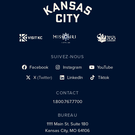
SUIVEZ-NOUS
Facebook
Instagram
YouTube
lien du profil social
lien vers le profil social
lien vers le profil social
X
(Twitter)
LinkedIn
Tiktok
lien vers le profil social
lien vers le profil social
lien vers le profil social
CONTACT
1.800.767.7700
BUREAU
1111 Main St.
Suite 180
Kansas City, MO 64106