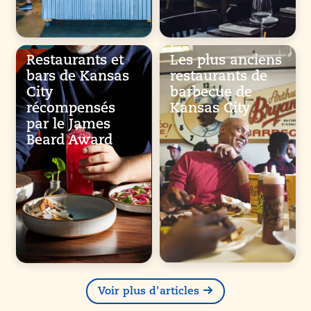
Restaurants et
Les plus anciens
bars de Kansas
restaurants de
City
barbecue de
récompensés
Kansas City
par le James
Beard Award
Voir plus d'articles