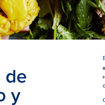
 de
R
H
o y
C