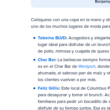
Bonjwin
Colóquese con una copa en la mano y disf
uno de los muchos lugares de moda para 
Taberna BLVD
:
Acogedora y elegante
lugar ideal para disfrutar de un brun
de pollo, mimosa y cuajada de queso f
Char Bar
:
La barbacoa siempre forma p
es en el Char Bar de
Westport
, donde
ahumada, el sabroso pan de maíz y ot
los clientes vuelvan a por más.
Feliz Gillis
:
Este local de Columbus 
para desayunar y tomar el brunch. 
familiares para pedir un bocadillo de
disfrute de
su tiempo juntos. Esa es l