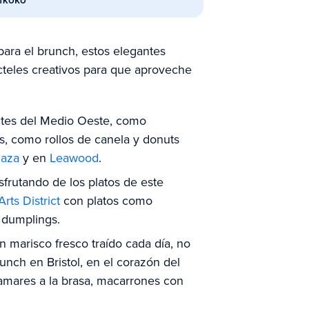
ara el brunch, estos elegantes
ócteles creativos para que aproveche
ntes del Medio Oeste, como
os, como rollos de canela y donuts
laza
y en
Leawood
.
sfrutando de los platos de este
rts District
con platos como
y dumplings.
n marisco fresco traído cada día, no
nch en Bristol, en el corazón del
amares a la brasa, macarrones con