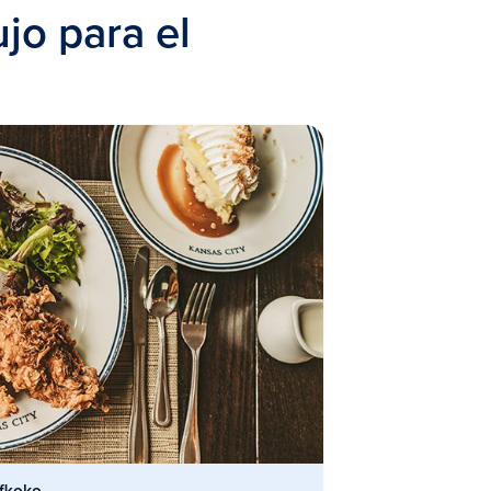
jo para el
fkoko