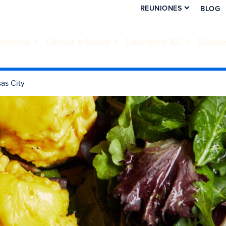
REUNIONES
BLOG
Eventos
Comer y Beber
Descubre KC
Dónde 
as City