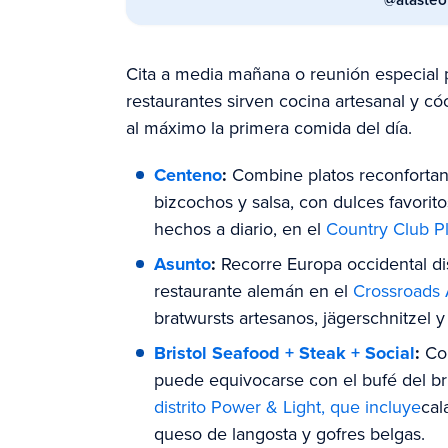
Cita a media mañana o reunión especial p
restaurantes sirven cocina artesanal y c
al máximo la primera comida del día.
Centeno
:
Combine platos reconforta
bizcochos y salsa, con dulces favorit
hechos a diario, en el
Country Club P
Asunto
:
Recorre Europa occidental di
restaurante alemán en el
Crossroads A
bratwursts artesanos, jägerschnitzel 
Bristol Seafood + Steak + Social
:
Co
puede equivocarse con el bufé del bru
distrito Power & Light, que incluye
cal
queso de langosta y gofres belgas.