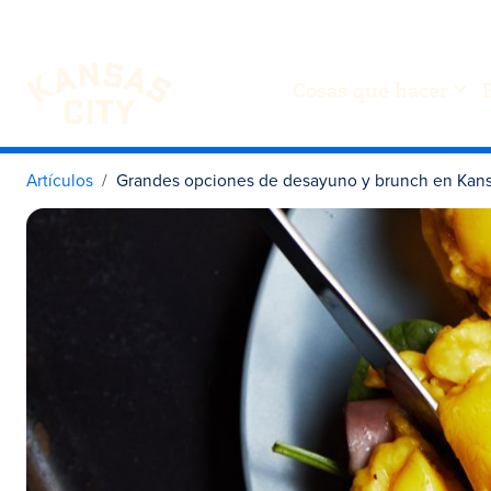
Cosas que hacer
Visita KC
Ir al contenido
Artículos
Grandes opciones de desayuno y brunch en Kans