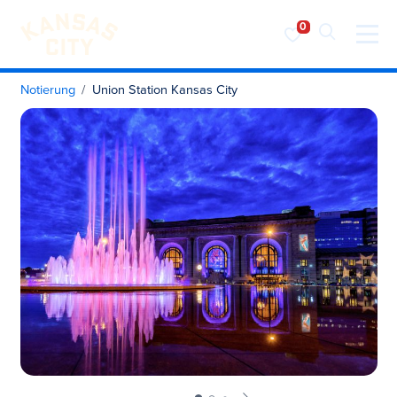
Besuchen Sie KC
Zum Inhalt springen
Notierung
Union Station Kansas City