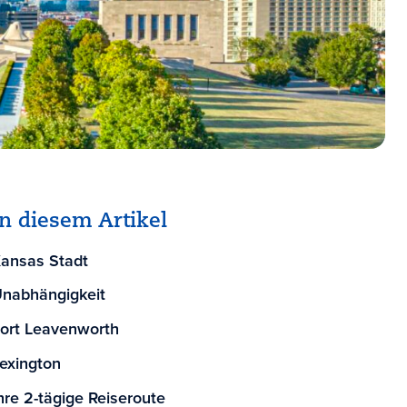
In diesem Artikel
ansas Stadt
nabhängigkeit
ort Leavenworth
exington
hre 2-tägige Reiseroute