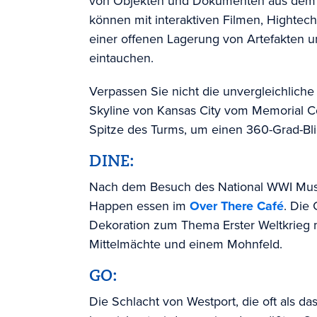
von Objekten und Dokumenten aus dem E
können mit interaktiven Filmen, Hightec
einer offenen Lagerung von Artefakten 
eintauchen.
Verpassen Sie nicht die unvergleichliche
Skyline von Kansas City vom Memorial Co
Spitze des Turms, um einen 360-Grad-Bl
DINE:
Nach dem Besuch des National WWI Mus
Happen essen im
Over There Café
. Die 
Dekoration zum Thema Erster Weltkrieg m
Mittelmächte und einem Mohnfeld.
GO:
Die Schlacht von Westport, die oft als d