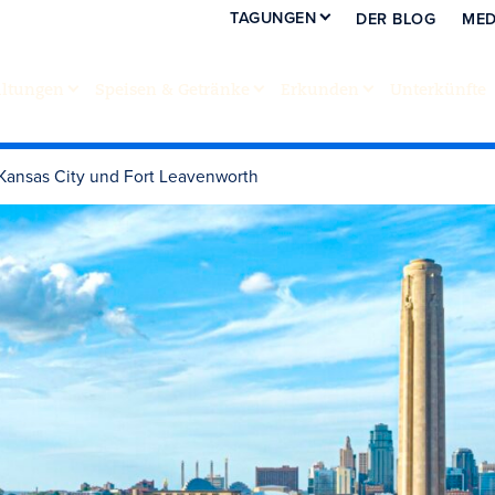
TAGUNGEN
DER BLOG
MED
altungen
Speisen & Getränke
Erkunden
Unterkünfte
 Kansas City und Fort Leavenworth