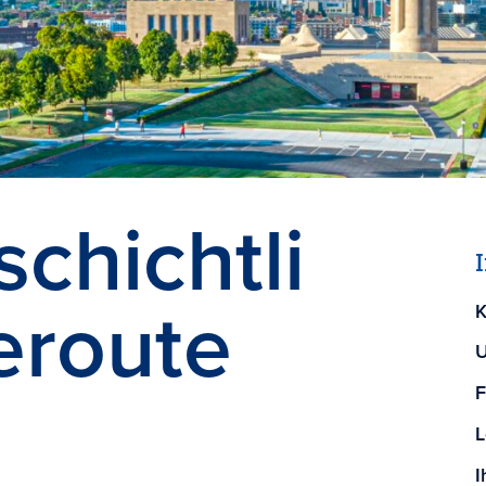
schichtli
eroute
K
U
F
L
I