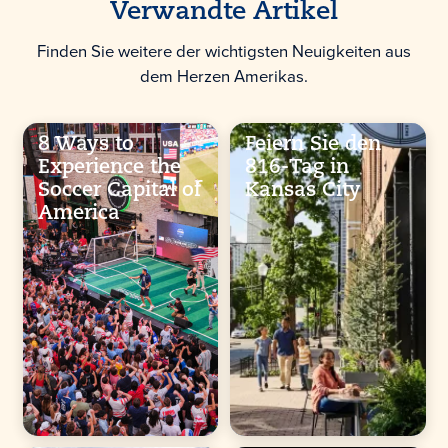
Verwandte Artikel
Finden Sie weitere der wichtigsten Neuigkeiten aus
dem Herzen Amerikas.
8 Ways to
Feiern Sie den
Experience the
816-Tag in
Soccer Capital of
Kansas City
America