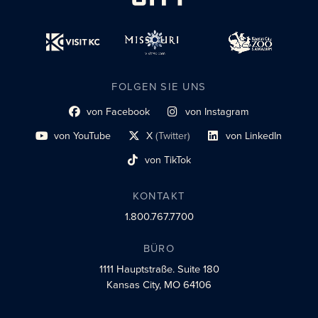
FOLGEN SIE UNS
von Facebook
von Instagram
Link zum sozialen Profil
Link zum sozialen Profil
von YouTube
X
(Twitter)
von LinkedIn
Link zum sozialen Profil
Social-Profil-Link
Link zum sozialen Profil
von TikTok
Link zum sozialen Profil
KONTAKT
1.800.767.7700
BÜRO
1111 Hauptstraße.
Suite 180
Kansas City, MO 64106