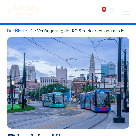
Besuchen Sie KC
Zum Inhalt springen
Der Blog
Die Verlängerung der KC Streetcar entlang des Flussufers wird im Mai in Betrieb genommen