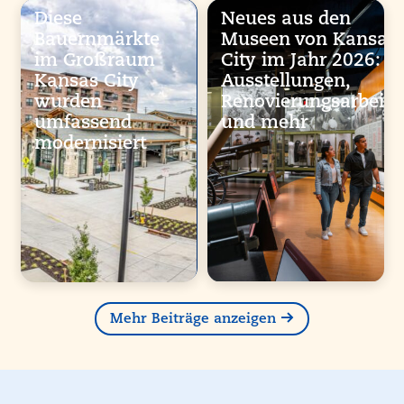
Diese
Neues aus den
Bauernmärkte
Museen von Kansas
im Großraum
City im Jahr 2026:
Kansas City
Ausstellungen,
wurden
Renovierungsarbeite
umfassend
und mehr
modernisiert
Mehr Beiträge anzeigen