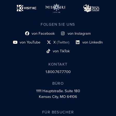
FOLGEN SIE UNS
von Facebook
von Instagram
Link zum sozialen Profil
Link zum sozialen Profil
von YouTube
X
(Twitter)
von LinkedIn
Link zum sozialen Profil
Social-Profil-Link
Link zum sozialen Profil
von TikTok
Link zum sozialen Profil
KONTAKT
1.800.767.7700
BÜRO
1111 Hauptstraße.
Suite 180
Kansas City, MO 64106
FÜR BESUCHER