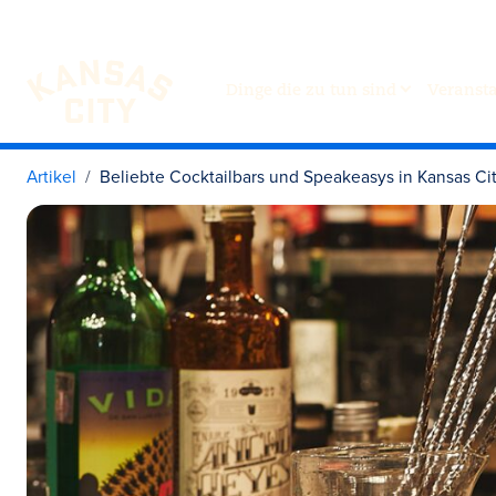
Dinge die zu tun sind
Veranst
Besuchen Sie KC
Zum Inhalt springen
Artikel
Beliebte Cocktailbars und Speakeasys in Kansas Ci