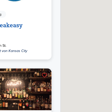
ng
peakeasy
 St.
t von Kansas City