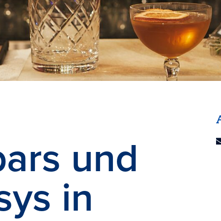
bars und
ys in