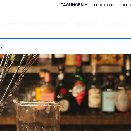
TAGUNGEN
DER BLOG
MED
altungen
Speisen & Getränke
Erkunden
Unterkünfte
ty