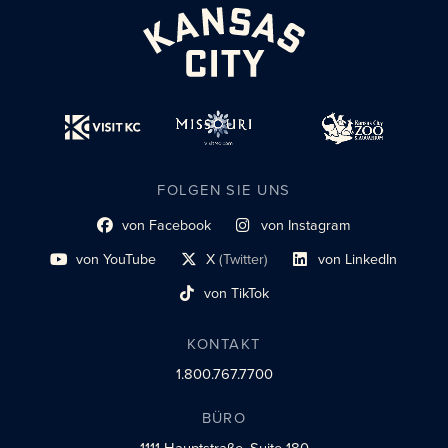
FOLGEN SIE UNS
von Facebook
von Instagram
Link zum sozialen Profil
Link zum sozialen Profil
von YouTube
X
(Twitter)
von LinkedIn
Link zum sozialen Profil
Social-Profil-Link
Link zum sozialen Profil
von TikTok
Link zum sozialen Profil
KONTAKT
1.800.767.7700
BÜRO
1111 Hauptstraße.
Suite 180