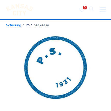
Besuchen Sie KC
Zum Inhalt springen
Notierung
PS Speakeasy