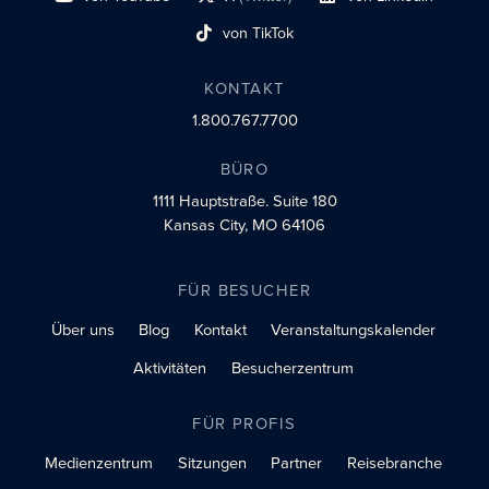
Link zum sozialen Profil
Social-Profil-Link
Link zum sozialen Profil
von TikTok
Link zum sozialen Profil
KONTAKT
1.800.767.7700
BÜRO
1111 Hauptstraße.
Suite 180
Kansas City, MO 64106
FÜR BESUCHER
Über uns
Blog
Kontakt
Veranstaltungskalender
Aktivitäten
Besucherzentrum
FÜR PROFIS
Medienzentrum
Sitzungen
Partner
Reisebranche