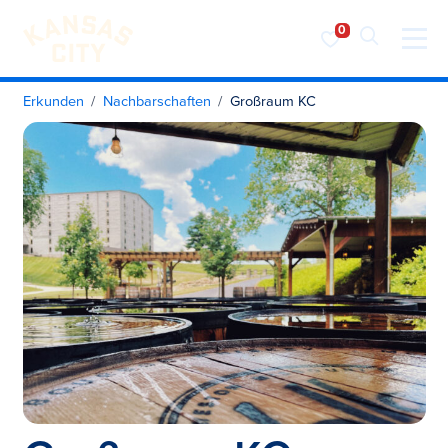
Besuchen Sie KC
Zum Inhalt springen
Erkunden
Nachbarschaften
Großraum KC