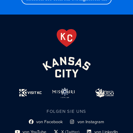
FOLGEN SIE UNS
von Facebook
von Instagram
Link zum sozialen Profil
Link zum sozialen Profil
von YouTube
X
(Twitter)
von LinkedIn