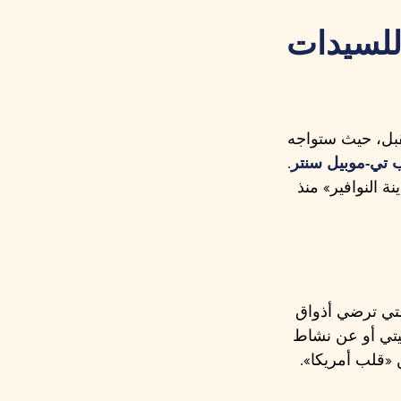
للسيدات
قبل، حيث ستواجه
 تي-موبيل سنتر
.
وطنية لكرة السلة النسائية (WNBA) في «مدينة النوافير» منذ
التي ترضي أذواق
يتي أو عن نشاط
 «قلب أمريكا».