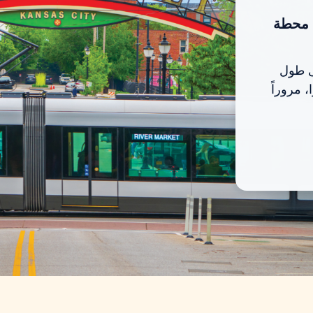
 محطة
ًا بطول 5.7 ميل على طول
 مروراً