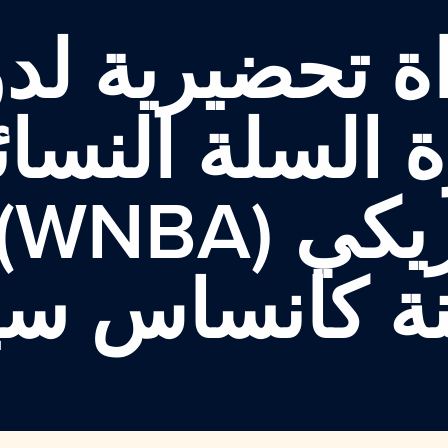
اة تحضيرية لد
 السلة النسا
 (WNBA) في
نة كانساس سي