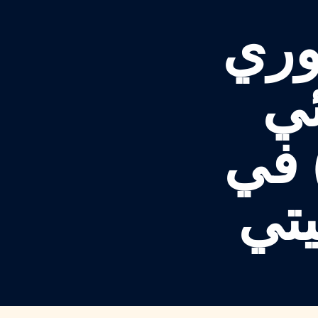
وري
ئي
تي