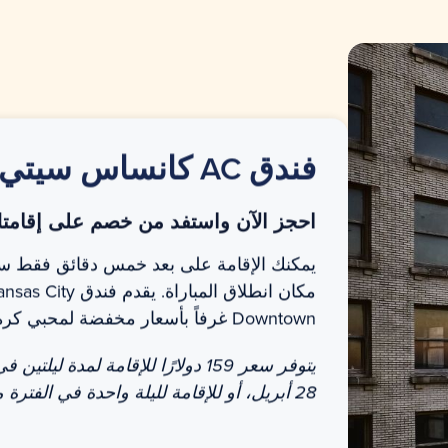
فندق AC
كانساس سيتي
احجز الآن واستفد من خصم على إقامت
يمكنك الإقامة على بعد خمس دقائق فقط سير
مكان انطلاق المباراة. يق
Downtown غرفاً بأسعار مخفضة لمحبي كرة السلة.
28 أبريل، أو للإقامة لليلة واحدة في الفترة من 26 إلى 27 أبريل