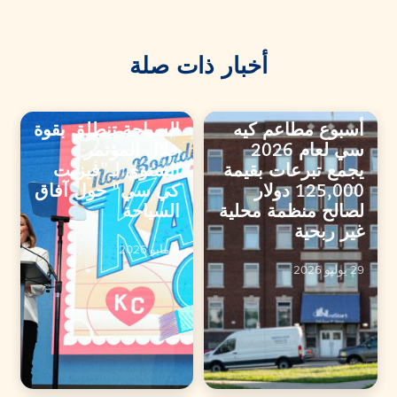
أخبار ذات صلة
أسبوع مطاعم كيه
السياحة تنطلق بقوة
سي لعام 2026
خلال المؤتمر
يجمع تبرعات بقيمة
السنوي لـ"فيزيت
125,000 دولار
كي سي" حول آفاق
لصالح منظمة محلية
السياحة
غير ربحية
8 مايو 2026
29 يوليو 2026