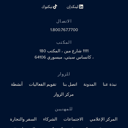
لينكدإن
تيكتوك
رابط الملف الشخصي على مواقع التواصل الاجتماعي
رابط الملف الشخصي على مواقع التو
الاتصال
1.800.767.7700
المكتب
1111 شارع مين
، المكتب 180
، كانساس سيتي، ميسوري 64106
للزوار
نبذة عنا
المدونة
اتصل بنا
تقويم الفعاليات
أنشطة
مركز الزوار
للمهنيين
المركز الإعلامي
الاجتماعات
الشركاء
السفر والتجارة