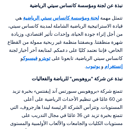
نبذة عن لجنة ومؤسسة كانساس سيتي الرياضية
تتمثل مهمة
لجنة ومؤسسة كانساس سيتي الرياضية
هي
قيادة الاستراتيجية الرياضية الشاملة لمدينة كانساس سيتي،
من أجل إثراء جودة الحياة، وإحداث تأثير اقتصادي، وزيادة
شهرة منطقتنا. وبصفتنا منظمة غير ربحية ممولة من القطاع
الخاص، فإننا نعتمد كليًا على دعمكم. لمتابعة آخر أخبار لجنة
كانساس سيتي الرياضية، تابعونا على
تويتر
و
فيسبوك
و
إنستغرام
و
يوتيوب
.
نبذة عن شركة "بروهوبس" للرياضة والفعاليات
تتمتع شركة «بروهوبس سبورتس آند إيفنتس» بخبرة تزيد
عن 60 عامًا في تنظيم الأحداث الرياضية على أعلى
المستويات. وتترأس الشركة الرئيسة ليندا هارجروف، التي
تتمتع بخبرة تزيد عن 36 عامًا في مجال التدريب على
مستويات الكليات والجامعات والألعاب الأولمبية والمستوى