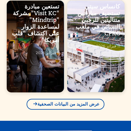
كانساس سيتي
تستعين مبادرة
تستضيف مباراتين
"Visit KC" بشركة
متتاليتين للرجبي
"Mindtrip"
النسائي في ملعب
لمساعدة الزوار
CPKC
على اكتشاف "قلب
أمريكا"
11 فبراير 2026
5 فبراير 2026
عرض المزيد من البيانات الصحفية