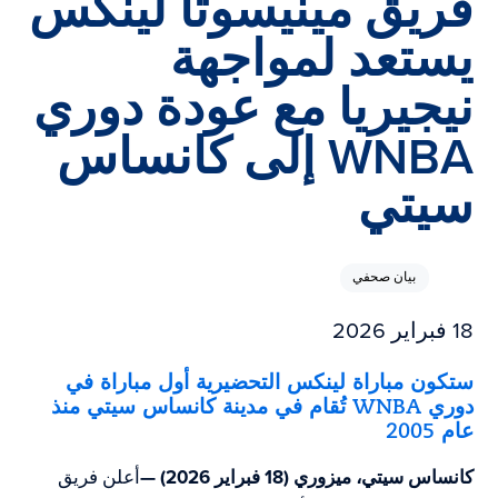
فريق مينيسوتا لينكس
يستعد لمواجهة
نيجيريا مع عودة دوري
WNBA إلى كانساس
سيتي
بيان صحفي
18 فبراير 2026
ستكون مباراة لينكس التحضيرية أول مباراة في
دوري WNBA تُقام في مدينة كانساس سيتي منذ
عام 2005
كانساس سيتي، ميزوري (18 فبراير 2026) —
أعلن فريق