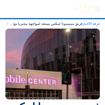
تفضل بزيارة مدينة كانساس سيتي
لانتقال إلى المحتوى
غرفة الأخبار
فريق مينيسوتا لينكس يستعد لمواجهة نيجيريا مع عودة دوري WNBA إلى كانساس سيتي