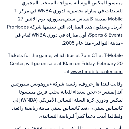
مينيسوتا لينكس اليوم أنه سيواجه المنتخب النيجيري
للسيدات في مباراة تحضيرية لدوري WNBA في مركز T-
Mobile بمدينة كانساس سيتي
،
ميزوري، يوم الاثنين 27
أبريل. وستكون هذه المباراة، التي تنظمها شركة ProHoops
Sports & Events، أول مباراة في دوري WNBA تُقام في
«مدينة النوافير» منذ عام 2005.
Tickets for the game, which tips at 7pm CT at T-Mobile
Center, will go on sale at 10am on Friday, February 20
.
at
www.t-mobilecenter.com
وقالت ليندا هارجروف، رئيسة شركة «بروهوبس سبورتس
آند إيفنتس»: «نحن سعداء للغاية بجلب فريق مينيسوتا
لينكس ودوري كرة السلة النسائي الأمريكي (WNBA) إلى
كانساس سيتي». «تعد كانساس سيتي مدينة رياضية رائعة،
ولطالما أبدت دعماً كبيراً للرياضة النسائية».
تأسس فريق مينيسوتا لينكس قبل موسم 1999، وهو يُعد