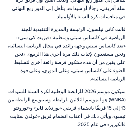
ليتأهل إلى الدور ربع النهائي. وبذلك أصبح أول فريق كرة
سلة أفريقي، رجالًا أو سيدات، يتأهل إلى الدور ربع النهائي
في منافسات كرة السلة بالأولمبياد.
قالت كاثي نيلسون، الرئيسة والمديرة التنفيذية للجنة
الرياضية في كانساس سيتي ومنظمة «فيزيت كي سي»:
«تعد كانساس سيتي وجهة رائدة في مجال الرياضة النسائية،
ونحن مستعدون لإثبات ذلك مرة أخرى هذا الربيع». «نحن
على يقين من أن هذه ستكون فرصة رائعة أخرى لتسليط
الضوء على كانساس سيتي، وعلى الدوري، وعلى قوة
الرياضة النسائية».
سيكون موسم 2026 للرابطة الوطنية لكرة السلة للسيدات
(WNBA) هو الموسم الثلاثين للرابطة. وستتوسع الرابطة من
13 إلى 15 فريقًا بانضمام فريقي «بورتلاند فاير» و«تورونتو
تيمبو». ويأتي ذلك في أعقاب انضمام فريق «غولدن ستايت
فالكيريز» في عام 2025.