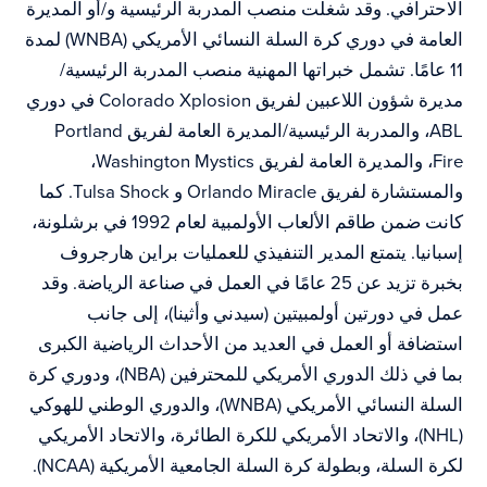
الاحترافي. وقد شغلت منصب المدربة الرئيسية و/أو المديرة
العامة في دوري كرة السلة النسائي الأمريكي (WNBA) لمدة
11 عامًا. تشمل خبراتها المهنية منصب المدربة الرئيسية/
مديرة شؤون اللاعبين لفريق Colorado Xplosion في دوري
ABL، والمدربة الرئيسية/المديرة العامة لفريق Portland
Fire، والمديرة العامة لفريق Washington Mystics،
والمستشارة لفريق Orlando Miracle و Tulsa Shock. كما
كانت ضمن طاقم الألعاب الأولمبية لعام 1992 في برشلونة،
إسبانيا. يتمتع المدير التنفيذي للعمليات براين هارجروف
بخبرة تزيد عن 25 عامًا في العمل في صناعة الرياضة. وقد
عمل في دورتين أولمبيتين (سيدني وأثينا)، إلى جانب
استضافة أو العمل في العديد من الأحداث الرياضية الكبرى
بما في ذلك الدوري الأمريكي للمحترفين (NBA)، ودوري كرة
السلة النسائي الأمريكي (WNBA)، والدوري الوطني للهوكي
(NHL)، والاتحاد الأمريكي للكرة الطائرة، والاتحاد الأمريكي
لكرة السلة، وبطولة كرة السلة الجامعية الأمريكية (NCAA).