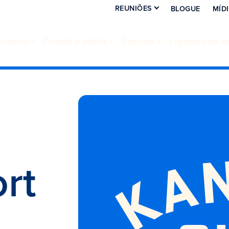
REUNIÕES
BLOGUE
MÍD
Eventos
Comida e bebida
Explorar
Lugares para fi
ort