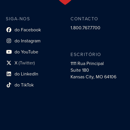
SIGA-NOS
CONTACTO
1.800.767.7700
do Facebook
Link do perfil social
do Instagram
Link do perfil social
do YouTube
ESCRITÓRIO
Link do perfil social
X
(Twitter)
1111 Rua Principal
Link do perfil social
Suite 180
do LinkedIn
Link do perfil social
Kansas City, MO 64106
do TikTok
Link do perfil social