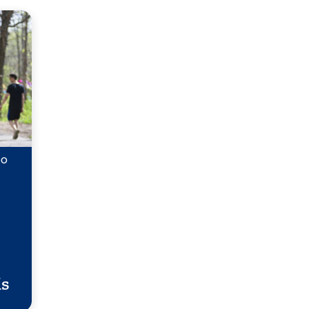
AO
is