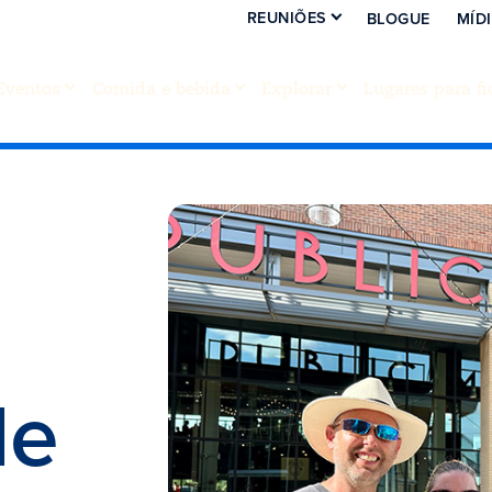
REUNIÕES
BLOGUE
MÍD
Eventos
Comida e bebida
Explorar
Lugares para fi
de