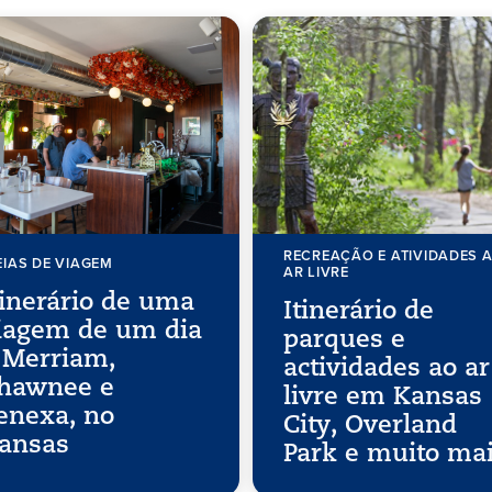
RECREAÇÃO E ATIVIDADES 
EIAS DE VIAGEM
AR LIVRE
tinerário de uma
Itinerário de
iagem de um dia
parques e
 Merriam,
actividades ao ar
hawnee e
livre em Kansas
enexa, no
City, Overland
ansas
Park e muito ma