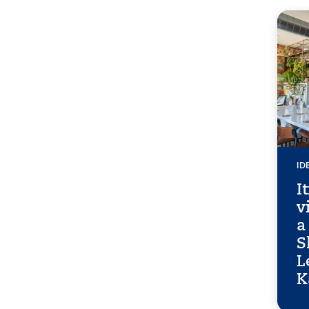
ID
I
v
a
S
L
K