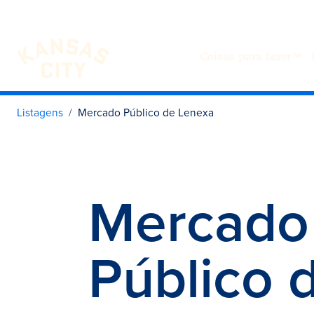
Coisas para fazer
Visite o KC
Saltar para o conteúdo
Listagens
Mercado Público de Lenexa
Mercado
Público 